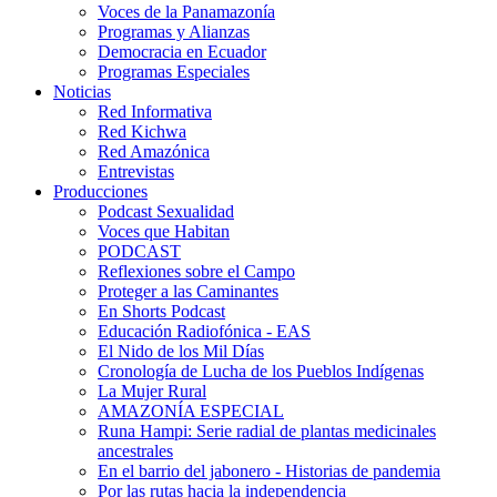
Voces de la Panamazonía
Programas y Alianzas
Democracia en Ecuador
Programas Especiales
Noticias
Red Informativa
Red Kichwa
Red Amazónica
Entrevistas
Producciones
Podcast Sexualidad
Voces que Habitan
PODCAST
Reflexiones sobre el Campo
Proteger a las Caminantes
En Shorts Podcast
Educación Radiofónica - EAS
El Nido de los Mil Días
Cronología de Lucha de los Pueblos Indígenas
La Mujer Rural
AMAZONÍA ESPECIAL
Runa Hampi: Serie radial de plantas medicinales
ancestrales
En el barrio del jabonero - Historias de pandemia
Por las rutas hacia la independencia