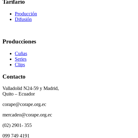
Tarifario
Producción
Difusión
Producciones
Cuñas
Series
Clips
Contacto
Valladolid N24-59 y Madrid,
Quito – Ecuador
corape@corape.org.ec
mercadeo@corape.org.ec
(02) 2901- 355
099 749 4191