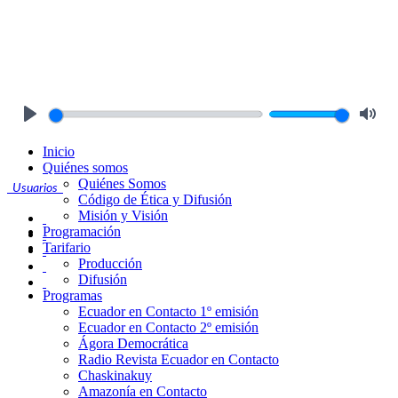
Play
Mute
Inicio
Quiénes somos
Quiénes Somos
Usuarios
Código de Ética y Difusión
Misión y Visión
Programación
Tarifario
Producción
Difusión
Programas
Ecuador en Contacto 1º emisión
Ecuador en Contacto 2º emisión
Ágora Democrática
Radio Revista Ecuador en Contacto
Chaskinakuy
Amazonía en Contacto