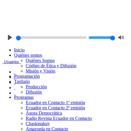
Play
Mute
Inicio
Quiénes somos
Quiénes Somos
Usuarios
Código de Ética y Difusión
Misión y Visión
Programación
Tarifario
Producción
Difusión
Programas
Ecuador en Contacto 1º emisión
Ecuador en Contacto 2º emisión
Ágora Democrática
Radio Revista Ecuador en Contacto
Chaskinakuy
Amazonía en Contacto