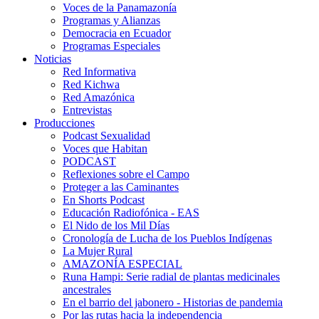
Voces de la Panamazonía
Programas y Alianzas
Democracia en Ecuador
Programas Especiales
Noticias
Red Informativa
Red Kichwa
Red Amazónica
Entrevistas
Producciones
Podcast Sexualidad
Voces que Habitan
PODCAST
Reflexiones sobre el Campo
Proteger a las Caminantes
En Shorts Podcast
Educación Radiofónica - EAS
El Nido de los Mil Días
Cronología de Lucha de los Pueblos Indígenas
La Mujer Rural
AMAZONÍA ESPECIAL
Runa Hampi: Serie radial de plantas medicinales
ancestrales
En el barrio del jabonero - Historias de pandemia
Por las rutas hacia la independencia