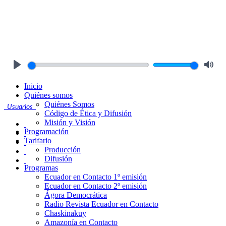
Play
Mute
Inicio
Quiénes somos
Quiénes Somos
Usuarios
Código de Ética y Difusión
Misión y Visión
Programación
Tarifario
Producción
Difusión
Programas
Ecuador en Contacto 1º emisión
Ecuador en Contacto 2º emisión
Ágora Democrática
Radio Revista Ecuador en Contacto
Chaskinakuy
Amazonía en Contacto