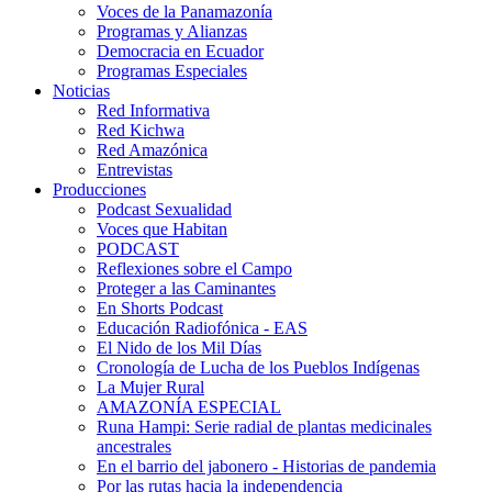
Voces de la Panamazonía
Programas y Alianzas
Democracia en Ecuador
Programas Especiales
Noticias
Red Informativa
Red Kichwa
Red Amazónica
Entrevistas
Producciones
Podcast Sexualidad
Voces que Habitan
PODCAST
Reflexiones sobre el Campo
Proteger a las Caminantes
En Shorts Podcast
Educación Radiofónica - EAS
El Nido de los Mil Días
Cronología de Lucha de los Pueblos Indígenas
La Mujer Rural
AMAZONÍA ESPECIAL
Runa Hampi: Serie radial de plantas medicinales
ancestrales
En el barrio del jabonero - Historias de pandemia
Por las rutas hacia la independencia