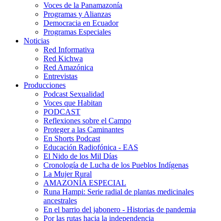
Voces de la Panamazonía
Programas y Alianzas
Democracia en Ecuador
Programas Especiales
Noticias
Red Informativa
Red Kichwa
Red Amazónica
Entrevistas
Producciones
Podcast Sexualidad
Voces que Habitan
PODCAST
Reflexiones sobre el Campo
Proteger a las Caminantes
En Shorts Podcast
Educación Radiofónica - EAS
El Nido de los Mil Días
Cronología de Lucha de los Pueblos Indígenas
La Mujer Rural
AMAZONÍA ESPECIAL
Runa Hampi: Serie radial de plantas medicinales
ancestrales
En el barrio del jabonero - Historias de pandemia
Por las rutas hacia la independencia