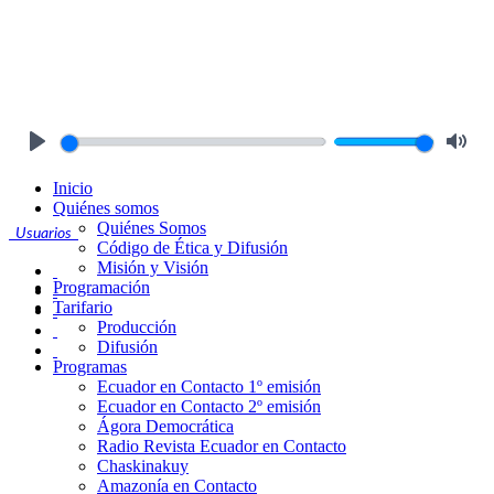
Play
Mute
Inicio
Quiénes somos
Quiénes Somos
Usuarios
Código de Ética y Difusión
Misión y Visión
Programación
Tarifario
Producción
Difusión
Programas
Ecuador en Contacto 1º emisión
Ecuador en Contacto 2º emisión
Ágora Democrática
Radio Revista Ecuador en Contacto
Chaskinakuy
Amazonía en Contacto