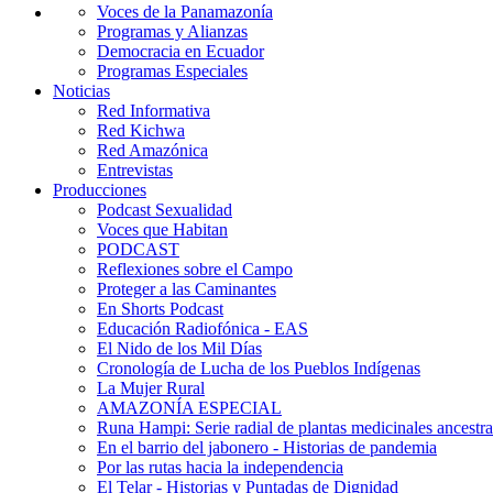
Voces de la Panamazonía
Programas y Alianzas
Democracia en Ecuador
Programas Especiales
Noticias
Red Informativa
Red Kichwa
Red Amazónica
Entrevistas
Producciones
Podcast Sexualidad
Voces que Habitan
PODCAST
Reflexiones sobre el Campo
Proteger a las Caminantes
En Shorts Podcast
Educación Radiofónica - EAS
El Nido de los Mil Días
Cronología de Lucha de los Pueblos Indígenas
La Mujer Rural
AMAZONÍA ESPECIAL
Runa Hampi: Serie radial de plantas medicinales ancestra
En el barrio del jabonero - Historias de pandemia
Por las rutas hacia la independencia
El Telar - Historias y Puntadas de Dignidad