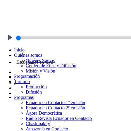
Play
Inicio
Quiénes somos
Quiénes Somos
Escúchanos en vivo
Código de Ética y Difusión
Misión y Visión
Programación
Tarifario
Producción
Difusión
Programas
Ecuador en Contacto 1º emisión
Ecuador en Contacto 2º emisión
Ágora Democrática
Radio Revista Ecuador en Contacto
Chaskinakuy
Amazonía en Contacto