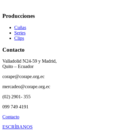
Producciones
Cuñas
Series
Clips
Contacto
Valladolid N24-59 y Madrid,
Quito – Ecuador
corape@corape.org.ec
mercadeo@corape.org.ec
(02) 2901- 355
099 749 4191
Contacto
ESCRÍBANOS