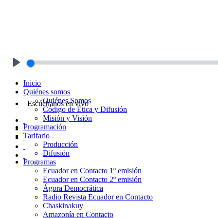
Play
Inicio
Quiénes somos
Quiénes Somos
Escúchanos en vivo
Código de Ética y Difusión
Misión y Visión
Programación
Tarifario
Producción
Difusión
Programas
Ecuador en Contacto 1º emisión
Ecuador en Contacto 2º emisión
Ágora Democrática
Radio Revista Ecuador en Contacto
Chaskinakuy
Amazonía en Contacto