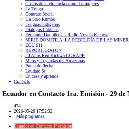
Costos de la violencia contra las mujeres
La Tonga
Contrato Social
Un Solo Rumbo
Lenguas Indígenas
Diálogos Públicos
Fernando Daquilema - Radio Novela Kichwa
SERIE DOMITILA: LA REBELDÍA DE LAS MINE
ECU 911
REPORTERATÓN
20 Años Red Kichwa CORAPE
Mitos y Leyendas del Amazonas
Punta de flecha
Laudato Sí
En casa y aprende
Contacto
Ecuador en Contacto 1ra. Emisión - 29 de
474
2026-05-28 17:52:32
Más programas
Ecuador en Contacto 1º emisión