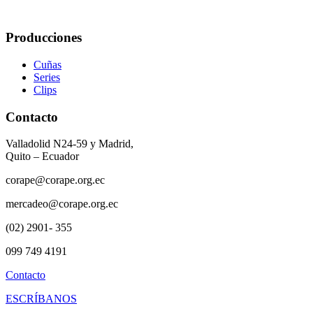
Producciones
Cuñas
Series
Clips
Contacto
Valladolid N24-59 y Madrid,
Quito – Ecuador
corape@corape.org.ec
mercadeo@corape.org.ec
(02) 2901- 355
099 749 4191
Contacto
ESCRÍBANOS