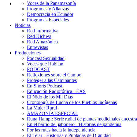
Voces de la Panamazonía
Programas y Alianzas
Democracia en Ecuador
Programas Especiales
Noticias
Red Informativa
Red Kichwa
Red Amazónica
Entrevistas
Producciones
Podcast Sexualidad
Voces que Habitan
PODCAST
Reflexiones sobre el Campo
Proteger a las Caminantes
En Shorts Podcast
Educación Radiofónica - EAS
El Nido de los Mil Días
Cronología de Lucha de los Pueblos Indígenas
La Mujer Rural
AMAZONÍA ESPECIAL
Runa Hampi: Serie radial de plantas medicinales ancestra
En el barrio del jabonero - Historias de pandemia
Por las rutas hacia la independencia
El Telar - Historias y Puntadas de Dignidad