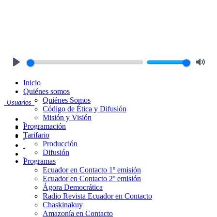
Play
Mute
Inicio
Quiénes somos
Quiénes Somos
Usuarios
Código de Ética y Difusión
Misión y Visión
Programación
Tarifario
Producción
Difusión
Programas
Ecuador en Contacto 1º emisión
Ecuador en Contacto 2º emisión
Ágora Democrática
Radio Revista Ecuador en Contacto
Chaskinakuy
Amazonía en Contacto