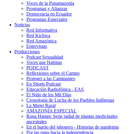
Voces de la Panamazonía
Programas y Alianzas
Democracia en Ecuador
Programas Especiales
Noticias
Red Informativa
Red Kichwa
Red Amazónica
Entrevistas
Producciones
Podcast Sexualidad
Voces que Habitan
PODCAST
Reflexiones sobre el Campo
Proteger a las Caminantes
En Shorts Podcast
Educación Radiofónica - EAS
El Nido de los Mil Días
Cronología de Lucha de los Pueblos Indígenas
La Mujer Rural
AMAZONÍA ESPECIAL
Runa Hampi: Serie radial de plantas medicinales
ancestrales
En el barrio del jabonero - Historias de pandemia
Por las rutas hacia la independencia