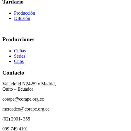
Tarifario
Producción
Difusión
Producciones
Cuñas
Series
Clips
Contacto
Valladolid N24-59 y Madrid,
Quito – Ecuador
corape@corape.org.ec
mercadeo@corape.org.ec
(02) 2901- 355
099 749 4191