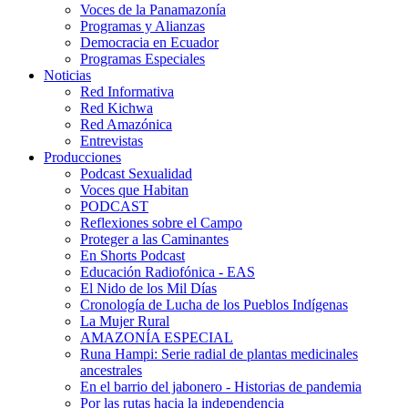
Voces de la Panamazonía
Programas y Alianzas
Democracia en Ecuador
Programas Especiales
Noticias
Red Informativa
Red Kichwa
Red Amazónica
Entrevistas
Producciones
Podcast Sexualidad
Voces que Habitan
PODCAST
Reflexiones sobre el Campo
Proteger a las Caminantes
En Shorts Podcast
Educación Radiofónica - EAS
El Nido de los Mil Días
Cronología de Lucha de los Pueblos Indígenas
La Mujer Rural
AMAZONÍA ESPECIAL
Runa Hampi: Serie radial de plantas medicinales
ancestrales
En el barrio del jabonero - Historias de pandemia
Por las rutas hacia la independencia