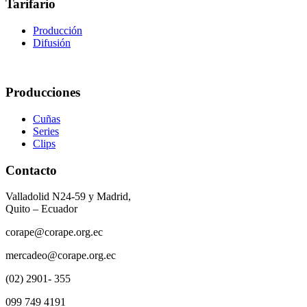
Tarifario
Producción
Difusión
Producciones
Cuñas
Series
Clips
Contacto
Valladolid N24-59 y Madrid,
Quito – Ecuador
corape@corape.org.ec
mercadeo@corape.org.ec
(02) 2901- 355
099 749 4191