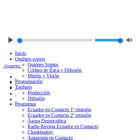
Play
Mute
Inicio
Quiénes somos
Quiénes Somos
Usuarios
Código de Ética y Difusión
Misión y Visión
Programación
Tarifario
Producción
Difusión
Programas
Ecuador en Contacto 1º emisión
Ecuador en Contacto 2º emisión
Ágora Democrática
Radio Revista Ecuador en Contacto
Chaskinakuy
Amazonía en Contacto