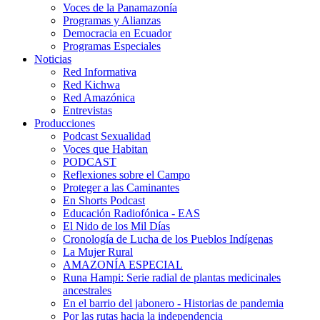
Voces de la Panamazonía
Programas y Alianzas
Democracia en Ecuador
Programas Especiales
Noticias
Red Informativa
Red Kichwa
Red Amazónica
Entrevistas
Producciones
Podcast Sexualidad
Voces que Habitan
PODCAST
Reflexiones sobre el Campo
Proteger a las Caminantes
En Shorts Podcast
Educación Radiofónica - EAS
El Nido de los Mil Días
Cronología de Lucha de los Pueblos Indígenas
La Mujer Rural
AMAZONÍA ESPECIAL
Runa Hampi: Serie radial de plantas medicinales
ancestrales
En el barrio del jabonero - Historias de pandemia
Por las rutas hacia la independencia