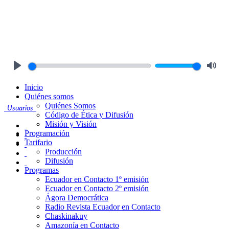
Play
Mute
Inicio
Quiénes somos
Quiénes Somos
Usuarios
Código de Ética y Difusión
Misión y Visión
Programación
Tarifario
Producción
Difusión
Programas
Ecuador en Contacto 1º emisión
Ecuador en Contacto 2º emisión
Ágora Democrática
Radio Revista Ecuador en Contacto
Chaskinakuy
Amazonía en Contacto