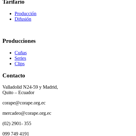
Tarifario
Producción
Difusión
Producciones
Cuñas
Series
Clips
Contacto
Valladolid N24-59 y Madrid,
Quito – Ecuador
corape@corape.org.ec
mercadeo@corape.org.ec
(02) 2901- 355
099 749 4191