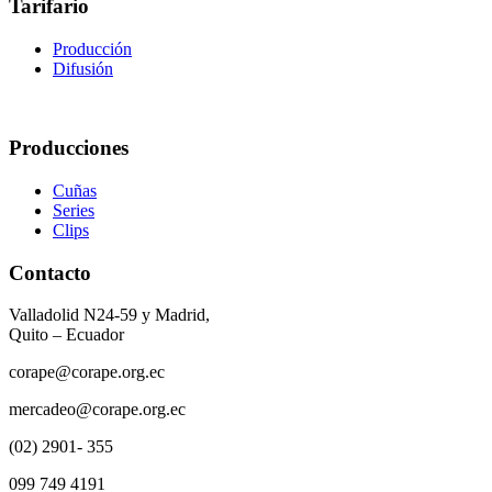
Tarifario
Producción
Difusión
Producciones
Cuñas
Series
Clips
Contacto
Valladolid N24-59 y Madrid,
Quito – Ecuador
corape@corape.org.ec
mercadeo@corape.org.ec
(02) 2901- 355
099 749 4191