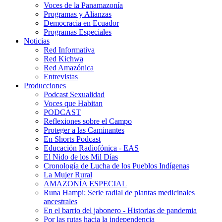
Voces de la Panamazonía
Programas y Alianzas
Democracia en Ecuador
Programas Especiales
Noticias
Red Informativa
Red Kichwa
Red Amazónica
Entrevistas
Producciones
Podcast Sexualidad
Voces que Habitan
PODCAST
Reflexiones sobre el Campo
Proteger a las Caminantes
En Shorts Podcast
Educación Radiofónica - EAS
El Nido de los Mil Días
Cronología de Lucha de los Pueblos Indígenas
La Mujer Rural
AMAZONÍA ESPECIAL
Runa Hampi: Serie radial de plantas medicinales
ancestrales
En el barrio del jabonero - Historias de pandemia
Por las rutas hacia la independencia