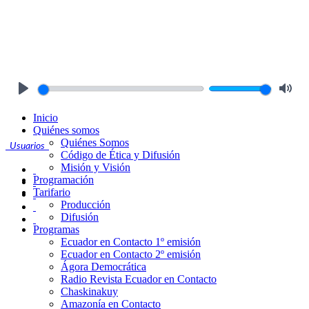
Play
Mute
Inicio
Quiénes somos
Quiénes Somos
Usuarios
Código de Ética y Difusión
Misión y Visión
Programación
Tarifario
Producción
Difusión
Programas
Ecuador en Contacto 1º emisión
Ecuador en Contacto 2º emisión
Ágora Democrática
Radio Revista Ecuador en Contacto
Chaskinakuy
Amazonía en Contacto