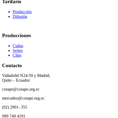
Tarifario
Producción
Difusión
Producciones
Cuñas
Series
Clips
Contacto
Valladolid N24-59 y Madrid,
Quito – Ecuador
corape@corape.org.ec
mercadeo@corape.org.ec
(02) 2901- 355
099 749 4191