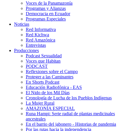
Voces de la Panamazonía
Programas y Alianzas
Democracia en Ecuador
Programas Especiales
Noticias
Red Informativa
Red Kichwa
Red Amazónica
Entrevistas
Producciones
Podcast Sexualidad
Voces que Habitan
PODCAST
Reflexiones sobre el Campo
Proteger a las Caminantes
En Shorts Podcast
Educación Radiofónica - EAS
El Nido de los Mil Días
Cronología de Lucha de los Pueblos Indígenas
La Mujer Rural
AMAZONÍA ESPECIAL
Runa Hampi: Serie radial de plantas medicinales
ancestrales
En el barrio del jabonero - Historias de pandemia
Por las rutas hacia la independencia