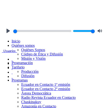
Play
Mute
Inicio
Quiénes somos
Quiénes Somos
Usuarios
Código de Ética y Difusión
Misión y Visión
Programación
Tarifario
Producción
Difusión
Programas
Ecuador en Contacto 1º emisión
Ecuador en Contacto 2º emisión
Ágora Democrática
Radio Revista Ecuador en Contacto
Chaskinakuy
Amazonía en Contacto