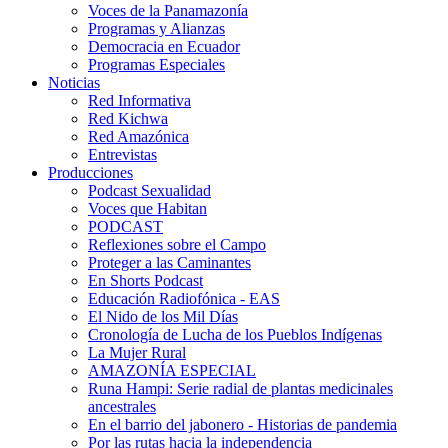
Voces de la Panamazonía
Programas y Alianzas
Democracia en Ecuador
Programas Especiales
Noticias
Red Informativa
Red Kichwa
Red Amazónica
Entrevistas
Producciones
Podcast Sexualidad
Voces que Habitan
PODCAST
Reflexiones sobre el Campo
Proteger a las Caminantes
En Shorts Podcast
Educación Radiofónica - EAS
El Nido de los Mil Días
Cronología de Lucha de los Pueblos Indígenas
La Mujer Rural
AMAZONÍA ESPECIAL
Runa Hampi: Serie radial de plantas medicinales
ancestrales
En el barrio del jabonero - Historias de pandemia
Por las rutas hacia la independencia