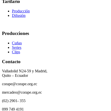
Tarifario
Producción
Difusión
Producciones
Cuñas
Series
Clips
Contacto
Valladolid N24-59 y Madrid,
Quito – Ecuador
corape@corape.org.ec
mercadeo@corape.org.ec
(02) 2901- 355
099 749 4191