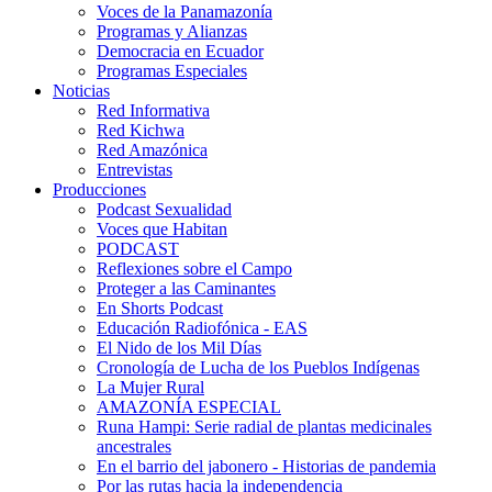
Voces de la Panamazonía
Programas y Alianzas
Democracia en Ecuador
Programas Especiales
Noticias
Red Informativa
Red Kichwa
Red Amazónica
Entrevistas
Producciones
Podcast Sexualidad
Voces que Habitan
PODCAST
Reflexiones sobre el Campo
Proteger a las Caminantes
En Shorts Podcast
Educación Radiofónica - EAS
El Nido de los Mil Días
Cronología de Lucha de los Pueblos Indígenas
La Mujer Rural
AMAZONÍA ESPECIAL
Runa Hampi: Serie radial de plantas medicinales
ancestrales
En el barrio del jabonero - Historias de pandemia
Por las rutas hacia la independencia