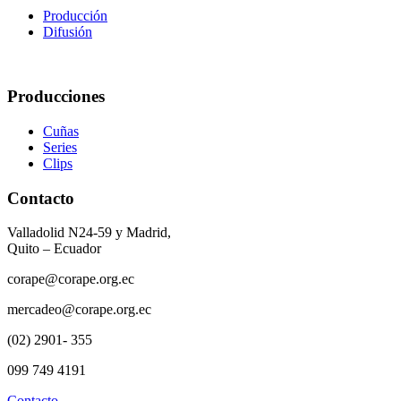
Producción
Difusión
Producciones
Cuñas
Series
Clips
Contacto
Valladolid N24-59 y Madrid,
Quito – Ecuador
corape@corape.org.ec
mercadeo@corape.org.ec
(02) 2901- 355
099 749 4191
Contacto