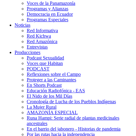
Voces de la Panamazonía
Programas y Alianzas
Democracia en Ecuador
Programas Especiales
Noticias
Red Informativa
Red Kichwa
Red Amazónica
Entrevistas
Producciones
Podcast Sexualidad
Voces que Habitan
PODCAST
Reflexiones sobre el Campo
Proteger a las Caminantes
En Shorts Podcast
Educación Radiofónica - EAS
El Nido de los Mil Días
Cronología de Lucha de los Pueblos Indígenas
La Mujer Rural
AMAZONÍA ESPECIAL
Runa Hampi: Serie radial de plantas medicinales
ancestrales
En el barrio del jabonero - Historias de pandemia
Por las rutas hacia la independencia