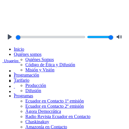
Play
Mute
Inicio
Quiénes somos
Quiénes Somos
Usuarios
Código de Ética y Difusión
Misión y Visión
Programación
Tarifario
Producción
Difusión
Programas
Ecuador en Contacto 1º emisión
Ecuador en Contacto 2º emisión
Ágora Democrática
Radio Revista Ecuador en Contacto
Chaskinakuy
Amazonía en Contacto