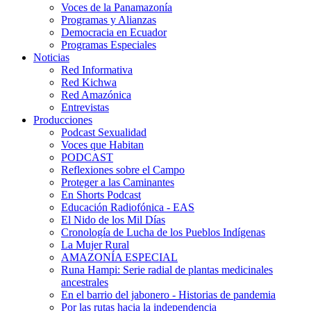
Voces de la Panamazonía
Programas y Alianzas
Democracia en Ecuador
Programas Especiales
Noticias
Red Informativa
Red Kichwa
Red Amazónica
Entrevistas
Producciones
Podcast Sexualidad
Voces que Habitan
PODCAST
Reflexiones sobre el Campo
Proteger a las Caminantes
En Shorts Podcast
Educación Radiofónica - EAS
El Nido de los Mil Días
Cronología de Lucha de los Pueblos Indígenas
La Mujer Rural
AMAZONÍA ESPECIAL
Runa Hampi: Serie radial de plantas medicinales
ancestrales
En el barrio del jabonero - Historias de pandemia
Por las rutas hacia la independencia