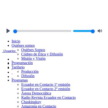
Play
Mute
Inicio
Quiénes somos
Quiénes Somos
Usuarios
Código de Ética y Difusión
Misión y Visión
Programación
Tarifario
Producción
Difusión
Programas
Ecuador en Contacto 1º emisión
Ecuador en Contacto 2º emisión
Ágora Democrática
Radio Revista Ecuador en Contacto
Chaskinakuy
Amazonía en Contacto