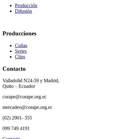
Producción
Difusión
Producciones
Cuñas
Series
Clips
Contacto
Valladolid N24-59 y Madrid,
Quito – Ecuador
corape@corape.org.ec
mercadeo@corape.org.ec
(02) 2901- 355
099 749 4191
Contacto