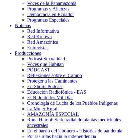
Voces de la Panamazonía
Programas y Alianzas
Democracia en Ecuador
Programas Especiales
Noticias
Red Informativa
Red Kichwa
Red Amazónica
Entrevistas
Producciones
Podcast Sexualidad
Voces que Habitan
PODCAST
Reflexiones sobre el Campo
Proteger a las Caminantes
En Shorts Podcast
Educación Radiofónica - EAS
El Nido de los Mil Días
Cronología de Lucha de los Pueblos Indígenas
La Mujer Rural
AMAZONÍA ESPECIAL
Runa Hampi: Serie radial de plantas medicinales
ancestrales
En el barrio del jabonero - Historias de pandemia
Por las rutas hacia la independencia