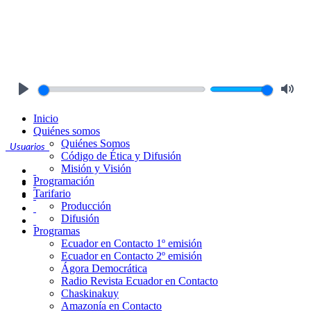
Play
Mute
Inicio
Quiénes somos
Quiénes Somos
Usuarios
Código de Ética y Difusión
Misión y Visión
Programación
Tarifario
Producción
Difusión
Programas
Ecuador en Contacto 1º emisión
Ecuador en Contacto 2º emisión
Ágora Democrática
Radio Revista Ecuador en Contacto
Chaskinakuy
Amazonía en Contacto