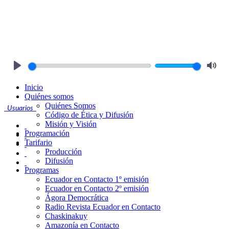
Play
Mute
Inicio
Quiénes somos
Quiénes Somos
Usuarios
Código de Ética y Difusión
Misión y Visión
Programación
Tarifario
Producción
Difusión
Programas
Ecuador en Contacto 1º emisión
Ecuador en Contacto 2º emisión
Ágora Democrática
Radio Revista Ecuador en Contacto
Chaskinakuy
Amazonía en Contacto