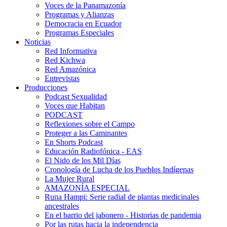
Voces de la Panamazonía
Programas y Alianzas
Democracia en Ecuador
Programas Especiales
Noticias
Red Informativa
Red Kichwa
Red Amazónica
Entrevistas
Producciones
Podcast Sexualidad
Voces que Habitan
PODCAST
Reflexiones sobre el Campo
Proteger a las Caminantes
En Shorts Podcast
Educación Radiofónica - EAS
El Nido de los Mil Días
Cronología de Lucha de los Pueblos Indígenas
La Mujer Rural
AMAZONÍA ESPECIAL
Runa Hampi: Serie radial de plantas medicinales
ancestrales
En el barrio del jabonero - Historias de pandemia
Por las rutas hacia la independencia