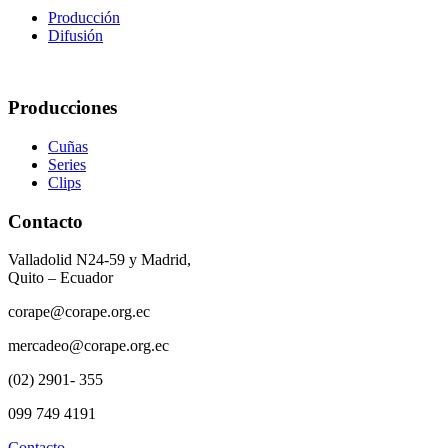
Producción
Difusión
Producciones
Cuñas
Series
Clips
Contacto
Valladolid N24-59 y Madrid,
Quito – Ecuador
corape@corape.org.ec
mercadeo@corape.org.ec
(02) 2901- 355
099 749 4191
Contacto