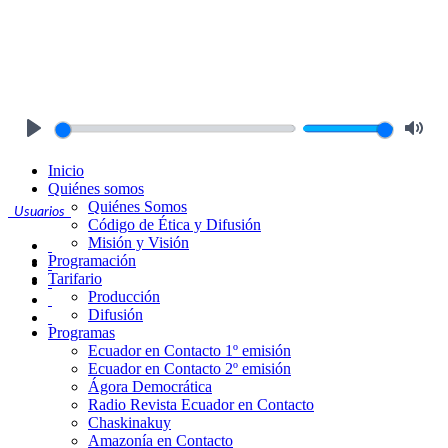
Play
Mute
Inicio
Quiénes somos
Quiénes Somos
Usuarios
Código de Ética y Difusión
Misión y Visión
Programación
Tarifario
Producción
Difusión
Programas
Ecuador en Contacto 1º emisión
Ecuador en Contacto 2º emisión
Ágora Democrática
Radio Revista Ecuador en Contacto
Chaskinakuy
Amazonía en Contacto