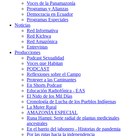
Voces de la Panamazonía
Programas y Alianzas
Democracia en Ecuador
Programas Especiales
Noticias
Red Informativa
Red Kichwa
Red Amazónica
Entrevistas
Producciones
Podcast Sexualidad
Voces que Habitan
PODCAST
Reflexiones sobre el Campo
Proteger a las Caminantes
En Shorts Podcast
Educación Radiofónica - EAS
El Nido de los Mil Días
Cronología de Lucha de los Pueblos Indígenas
La Mujer Rural
AMAZONÍA ESPECIAL
Runa Hampi: Serie radial de plantas medicinales
ancestrales
En el barrio del jabonero - Historias de pandemia
Por las rutas hacia la independencia