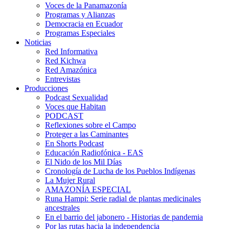
Voces de la Panamazonía
Programas y Alianzas
Democracia en Ecuador
Programas Especiales
Noticias
Red Informativa
Red Kichwa
Red Amazónica
Entrevistas
Producciones
Podcast Sexualidad
Voces que Habitan
PODCAST
Reflexiones sobre el Campo
Proteger a las Caminantes
En Shorts Podcast
Educación Radiofónica - EAS
El Nido de los Mil Días
Cronología de Lucha de los Pueblos Indígenas
La Mujer Rural
AMAZONÍA ESPECIAL
Runa Hampi: Serie radial de plantas medicinales
ancestrales
En el barrio del jabonero - Historias de pandemia
Por las rutas hacia la independencia