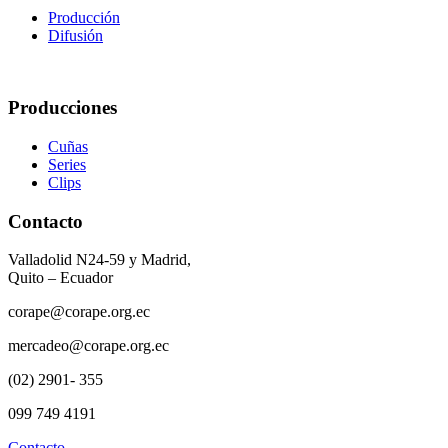
Producción
Difusión
Producciones
Cuñas
Series
Clips
Contacto
Valladolid N24-59 y Madrid,
Quito – Ecuador
corape@corape.org.ec
mercadeo@corape.org.ec
(02) 2901- 355
099 749 4191
Contacto