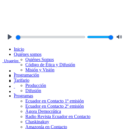
Play
Mute
Inicio
Quiénes somos
Quiénes Somos
Usuarios
Código de Ética y Difusión
Misión y Visión
Programación
Tarifario
Producción
Difusión
Programas
Ecuador en Contacto 1º emisión
Ecuador en Contacto 2º emisión
Ágora Democrática
Radio Revista Ecuador en Contacto
Chaskinakuy
Amazonía en Contacto