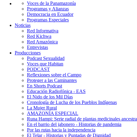
Voces de la Panamazonía
Programas y Alianzas
Democracia en Ecuador
Programas Especiales
Noticias
Red Informativa
Red Kichwa
Red Amazónica
Entrevistas
Producciones
Podcast Sexualidad
Voces que Habitan
PODCAST
Reflexiones sobre el Campo
Proteger a las Caminantes
En Shorts Podcast
Educación Radiofónica - EAS
El Nido de los Mil Días
Cronología de Lucha de los Pueblos Indígenas
La Mujer Rural
AMAZONÍA ESPECIAL
Runa Hampi: Serie radial de plantas medicinales ancestra
En el barrio del jabonero - Historias de pandemia
Por las rutas hacia la independencia
El Telar - Historias y Puntadas de Dignidad