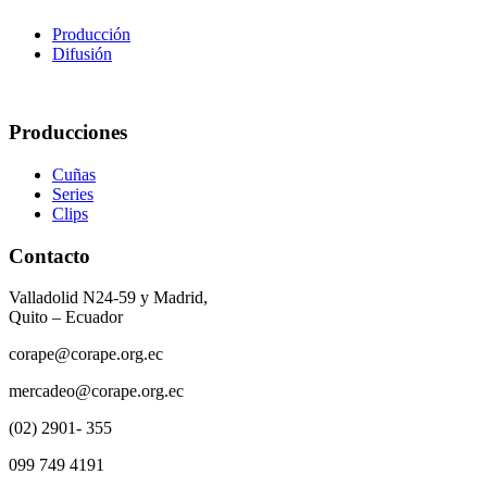
Producción
Difusión
Producciones
Cuñas
Series
Clips
Contacto
Valladolid N24-59 y Madrid,
Quito – Ecuador
corape@corape.org.ec
mercadeo@corape.org.ec
(02) 2901- 355
099 749 4191