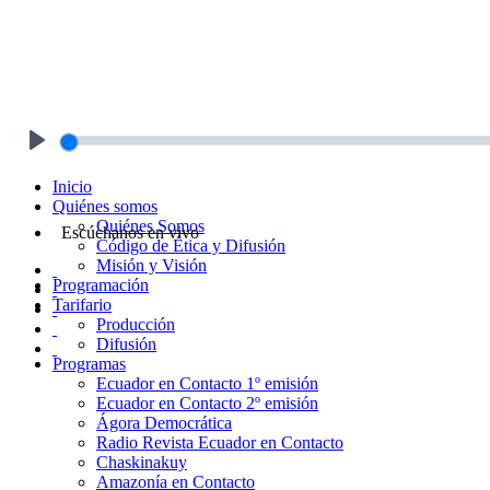
Play
Inicio
Quiénes somos
Quiénes Somos
Escúchanos en vivo
Código de Ética y Difusión
Misión y Visión
Programación
Tarifario
Producción
Difusión
Programas
Ecuador en Contacto 1º emisión
Ecuador en Contacto 2º emisión
Ágora Democrática
Radio Revista Ecuador en Contacto
Chaskinakuy
Amazonía en Contacto