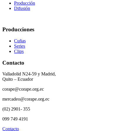
Producción
Difusión
Producciones
Cuñas
Series
Clips
Contacto
Valladolid N24-59 y Madrid,
Quito – Ecuador
corape@corape.org.ec
mercadeo@corape.org.ec
(02) 2901- 355
099 749 4191
Contacto