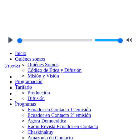
Play
Mute
Inicio
Quiénes somos
Quiénes Somos
Usuarios
Código de Ética y Difusión
Misión y Visión
Programación
Tarifario
Producción
Difusión
Programas
Ecuador en Contacto 1º emisión
Ecuador en Contacto 2º emisión
Ágora Democrática
Radio Revista Ecuador en Contacto
Chaskinakuy
Amazonía en Contacto