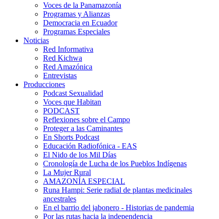
Voces de la Panamazonía
Programas y Alianzas
Democracia en Ecuador
Programas Especiales
Noticias
Red Informativa
Red Kichwa
Red Amazónica
Entrevistas
Producciones
Podcast Sexualidad
Voces que Habitan
PODCAST
Reflexiones sobre el Campo
Proteger a las Caminantes
En Shorts Podcast
Educación Radiofónica - EAS
El Nido de los Mil Días
Cronología de Lucha de los Pueblos Indígenas
La Mujer Rural
AMAZONÍA ESPECIAL
Runa Hampi: Serie radial de plantas medicinales
ancestrales
En el barrio del jabonero - Historias de pandemia
Por las rutas hacia la independencia