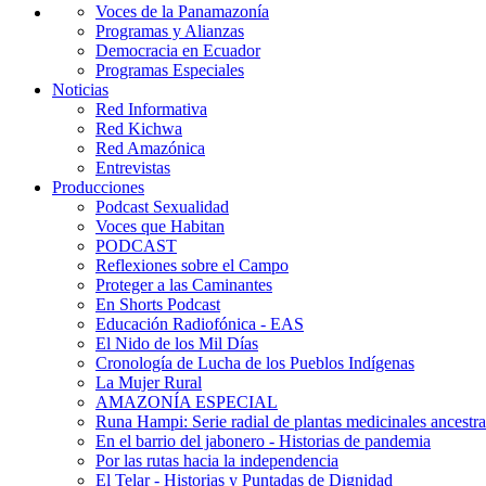
Voces de la Panamazonía
Programas y Alianzas
Democracia en Ecuador
Programas Especiales
Noticias
Red Informativa
Red Kichwa
Red Amazónica
Entrevistas
Producciones
Podcast Sexualidad
Voces que Habitan
PODCAST
Reflexiones sobre el Campo
Proteger a las Caminantes
En Shorts Podcast
Educación Radiofónica - EAS
El Nido de los Mil Días
Cronología de Lucha de los Pueblos Indígenas
La Mujer Rural
AMAZONÍA ESPECIAL
Runa Hampi: Serie radial de plantas medicinales ancestra
En el barrio del jabonero - Historias de pandemia
Por las rutas hacia la independencia
El Telar - Historias y Puntadas de Dignidad