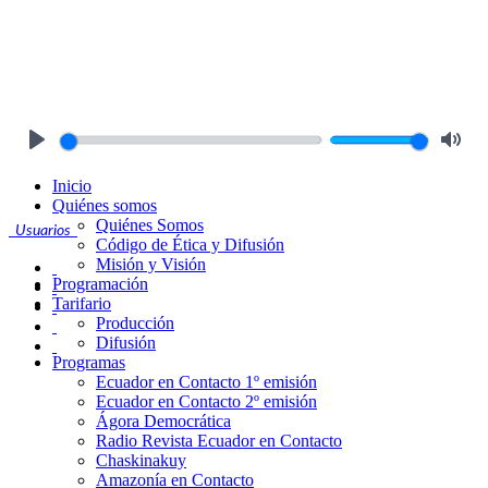
Play
Mute
Inicio
Quiénes somos
Quiénes Somos
Usuarios
Código de Ética y Difusión
Misión y Visión
Programación
Tarifario
Producción
Difusión
Programas
Ecuador en Contacto 1º emisión
Ecuador en Contacto 2º emisión
Ágora Democrática
Radio Revista Ecuador en Contacto
Chaskinakuy
Amazonía en Contacto