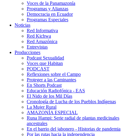
Voces de la Panamazonía
Programas y Alianzas
Democracia en Ecuador
Programas Especiales
Noticias
Red Informativa
Red Kichwa
Red Amazónica
Entrevistas
Producciones
Podcast Sexualidad
Voces que Habitan
PODCAST
Reflexiones sobre el Campo
Proteger a las Caminantes
En Shorts Podcast
Educación Radiofónica - EAS
El Nido de los Mil Días
Cronología de Lucha de los Pueblos Indígenas
La Mujer Rural
AMAZONÍA ESPECIAL
Runa Hampi: Serie radial de plantas medicinales
ancestrales
En el barrio del jabonero - Historias de pandemia
Por las rutas hacia la independencia