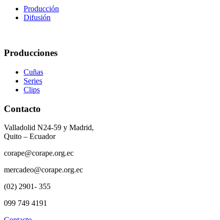
Producción
Difusión
Producciones
Cuñas
Series
Clips
Contacto
Valladolid N24-59 y Madrid,
Quito – Ecuador
corape@corape.org.ec
mercadeo@corape.org.ec
(02) 2901- 355
099 749 4191
Contacto