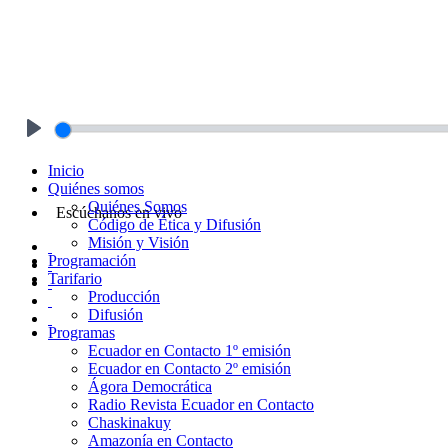
Play
Inicio
Quiénes somos
Quiénes Somos
Escúchanos en vivo
Código de Ética y Difusión
Misión y Visión
Programación
Tarifario
Producción
Difusión
Programas
Ecuador en Contacto 1º emisión
Ecuador en Contacto 2º emisión
Ágora Democrática
Radio Revista Ecuador en Contacto
Chaskinakuy
Amazonía en Contacto