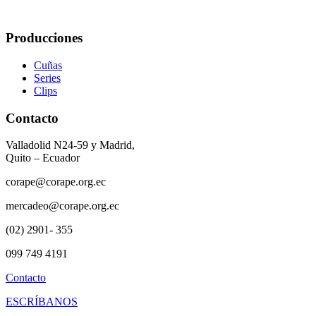
Producciones
Cuñas
Series
Clips
Contacto
Valladolid N24-59 y Madrid,
Quito – Ecuador
corape@corape.org.ec
mercadeo@corape.org.ec
(02) 2901- 355
099 749 4191
Contacto
ESCRÍBANOS