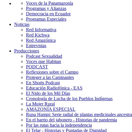
Voces de la Panamazonía
Programas y Alianzas
Democracia en Ecuador
Programas Especiales
Noticias
Red Informativa
Red Kichwa
Red Amazónica
Entrevistas
Producciones
Podcast Sexualidad
Voces que Habitan
PODCAST
Reflexiones sobre el Campo
Proteger a las Caminantes
En Shorts Podcast
Educación Radiofónica - EAS
El Nido de los Mil Días
Cronología de Lucha de los Pueblos Indígenas
La Mujer Rural
AMAZONÍA ESPECIAL
Runa Hampi: Serie radial de plantas medicinales ancestra
En el barrio del jabonero - Historias de pandemia
Por las rutas hacia la independencia
El Telar - Historias y Puntadas de Dignidad