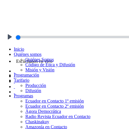
Play
Inicio
Quiénes somos
Quiénes Somos
Escúchanos en vivo
Código de Ética y Difusión
Misión y Visión
Programación
Tarifario
Producción
Difusión
Programas
Ecuador en Contacto 1º emisión
Ecuador en Contacto 2º emisión
Ágora Democrática
Radio Revista Ecuador en Contacto
Chaskinakuy
Amazonía en Contacto