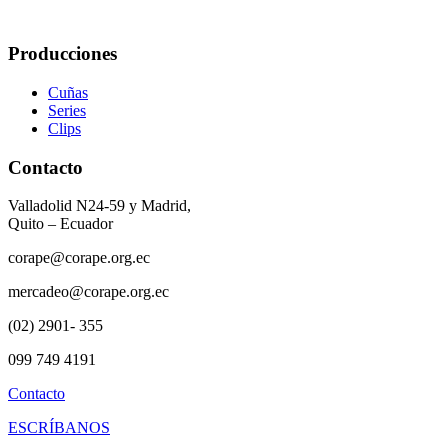
Producciones
Cuñas
Series
Clips
Contacto
Valladolid N24-59 y Madrid,
Quito – Ecuador
corape@corape.org.ec
mercadeo@corape.org.ec
(02) 2901- 355
099 749 4191
Contacto
ESCRÍBANOS