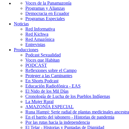
Voces de la Panamazonía
Programas y Alianzas
Democracia en Ecuador
Programas Especiales
Noticias
Red Informativa
Red Kichwa
Red Amazónica
Entrevistas
Producciones
Podcast Sexualidad
Voces que Habitan
PODCAST
Reflexiones sobre el Campo
Proteger a las Caminantes
En Shorts Podcast
Educación Radiofónica - EAS
El Nido de los Mil Días
Cronología de Lucha de los Pueblos Indígenas
La Mujer Rural
AMAZONÍA ESPECIAL
Runa Hampi: Serie radial de plantas medicinales ancestra
En el barrio del jabonero - Historias de pandemia
Por las rutas hacia la independencia
El Telar - Historias y Puntadas de Dignidad