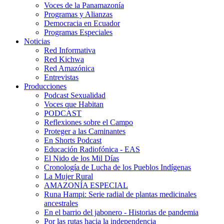
Voces de la Panamazonía
Programas y Alianzas
Democracia en Ecuador
Programas Especiales
Noticias
Red Informativa
Red Kichwa
Red Amazónica
Entrevistas
Producciones
Podcast Sexualidad
Voces que Habitan
PODCAST
Reflexiones sobre el Campo
Proteger a las Caminantes
En Shorts Podcast
Educación Radiofónica - EAS
El Nido de los Mil Días
Cronología de Lucha de los Pueblos Indígenas
La Mujer Rural
AMAZONÍA ESPECIAL
Runa Hampi: Serie radial de plantas medicinales
ancestrales
En el barrio del jabonero - Historias de pandemia
Por las rutas hacia la independencia