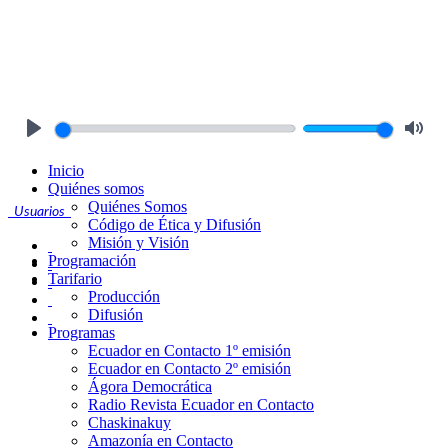
Play
Mute
Inicio
Quiénes somos
Quiénes Somos
Usuarios
Código de Ética y Difusión
Misión y Visión
Programación
Tarifario
Producción
Difusión
Programas
Ecuador en Contacto 1º emisión
Ecuador en Contacto 2º emisión
Ágora Democrática
Radio Revista Ecuador en Contacto
Chaskinakuy
Amazonía en Contacto