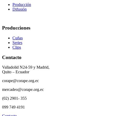
Producción
Difusión
Producciones
Cuñas
Series
Clips
Contacto
Valladolid N24-59 y Madrid,
Quito – Ecuador
corape@corape.org.ec
mercadeo@corape.org.ec
(02) 2901- 355
099 749 4191
Contacto