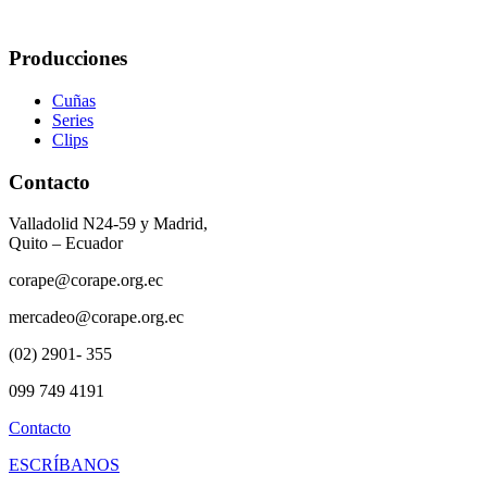
Producciones
Cuñas
Series
Clips
Contacto
Valladolid N24-59 y Madrid,
Quito – Ecuador
corape@corape.org.ec
mercadeo@corape.org.ec
(02) 2901- 355
099 749 4191
Contacto
ESCRÍBANOS