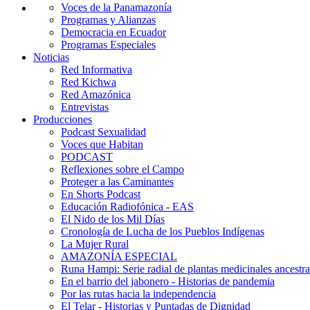
Voces de la Panamazonía
Programas y Alianzas
Democracia en Ecuador
Programas Especiales
Noticias
Red Informativa
Red Kichwa
Red Amazónica
Entrevistas
Producciones
Podcast Sexualidad
Voces que Habitan
PODCAST
Reflexiones sobre el Campo
Proteger a las Caminantes
En Shorts Podcast
Educación Radiofónica - EAS
El Nido de los Mil Días
Cronología de Lucha de los Pueblos Indígenas
La Mujer Rural
AMAZONÍA ESPECIAL
Runa Hampi: Serie radial de plantas medicinales ancestra
En el barrio del jabonero - Historias de pandemia
Por las rutas hacia la independencia
El Telar - Historias y Puntadas de Dignidad