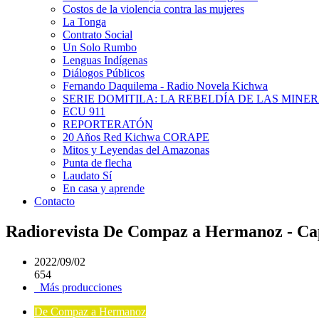
Costos de la violencia contra las mujeres
La Tonga
Contrato Social
Un Solo Rumbo
Lenguas Indígenas
Diálogos Públicos
Fernando Daquilema - Radio Novela Kichwa
SERIE DOMITILA: LA REBELDÍA DE LAS MINE
ECU 911
REPORTERATÓN
20 Años Red Kichwa CORAPE
Mitos y Leyendas del Amazonas
Punta de flecha
Laudato Sí
En casa y aprende
Contacto
Radiorevista De Compaz a Hermanoz - Cap
2022/09/02
654
Más producciones
De Compaz a Hermanoz