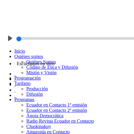
Play
Inicio
Quiénes somos
Quiénes Somos
Escúchanos en vivo
Código de Ética y Difusión
Misión y Visión
Programación
Tarifario
Producción
Difusión
Programas
Ecuador en Contacto 1º emisión
Ecuador en Contacto 2º emisión
Ágora Democrática
Radio Revista Ecuador en Contacto
Chaskinakuy
Amazonía en Contacto