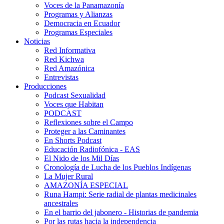
Voces de la Panamazonía
Programas y Alianzas
Democracia en Ecuador
Programas Especiales
Noticias
Red Informativa
Red Kichwa
Red Amazónica
Entrevistas
Producciones
Podcast Sexualidad
Voces que Habitan
PODCAST
Reflexiones sobre el Campo
Proteger a las Caminantes
En Shorts Podcast
Educación Radiofónica - EAS
El Nido de los Mil Días
Cronología de Lucha de los Pueblos Indígenas
La Mujer Rural
AMAZONÍA ESPECIAL
Runa Hampi: Serie radial de plantas medicinales
ancestrales
En el barrio del jabonero - Historias de pandemia
Por las rutas hacia la independencia