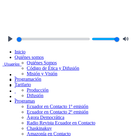
Play
Mute
Inicio
Quiénes somos
Quiénes Somos
Usuarios
Código de Ética y Difusión
Misión y Visión
Programación
Tarifario
Producción
Difusión
Programas
Ecuador en Contacto 1º emisión
Ecuador en Contacto 2º emisión
Ágora Democrática
Radio Revista Ecuador en Contacto
Chaskinakuy
Amazonía en Contacto