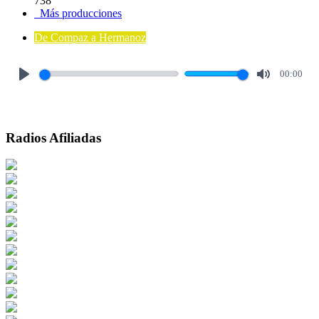
738
Más producciones
De Compaz a Hermanoz
00:00
Play
Mute
Radios Afiliadas