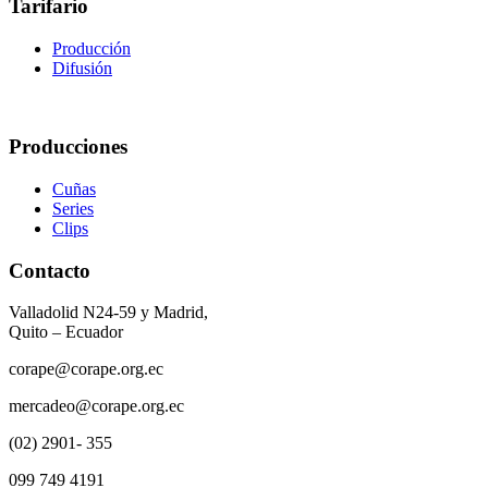
Tarifario
Producción
Difusión
Producciones
Cuñas
Series
Clips
Contacto
Valladolid N24-59 y Madrid,
Quito – Ecuador
corape@corape.org.ec
mercadeo@corape.org.ec
(02) 2901- 355
099 749 4191