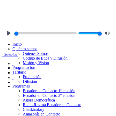
Play
Mute
Inicio
Quiénes somos
Quiénes Somos
Usuarios
Código de Ética y Difusión
Misión y Visión
Programación
Tarifario
Producción
Difusión
Programas
Ecuador en Contacto 1º emisión
Ecuador en Contacto 2º emisión
Ágora Democrática
Radio Revista Ecuador en Contacto
Chaskinakuy
Amazonía en Contacto