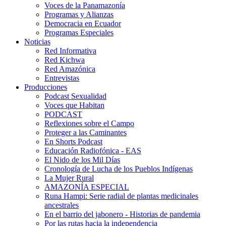
Voces de la Panamazonía
Programas y Alianzas
Democracia en Ecuador
Programas Especiales
Noticias
Red Informativa
Red Kichwa
Red Amazónica
Entrevistas
Producciones
Podcast Sexualidad
Voces que Habitan
PODCAST
Reflexiones sobre el Campo
Proteger a las Caminantes
En Shorts Podcast
Educación Radiofónica - EAS
El Nido de los Mil Días
Cronología de Lucha de los Pueblos Indígenas
La Mujer Rural
AMAZONÍA ESPECIAL
Runa Hampi: Serie radial de plantas medicinales
ancestrales
En el barrio del jabonero - Historias de pandemia
Por las rutas hacia la independencia