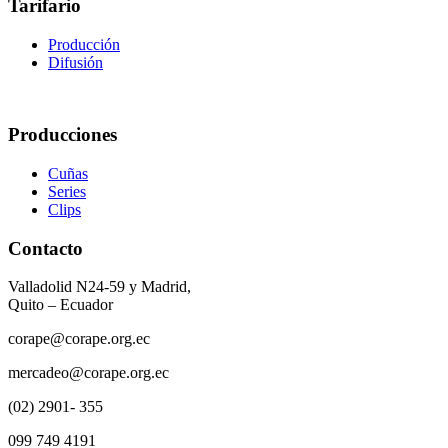
Tarifario
Producción
Difusión
Producciones
Cuñas
Series
Clips
Contacto
Valladolid N24-59 y Madrid,
Quito – Ecuador
corape@corape.org.ec
mercadeo@corape.org.ec
(02) 2901- 355
099 749 4191