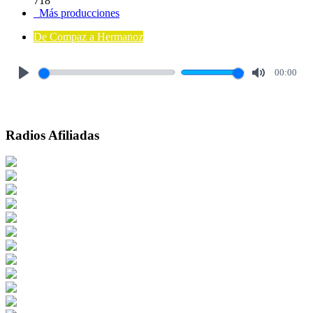
718
Más producciones
De Compaz a Hermanoz
00:00
Play
Mute
Radios Afiliadas