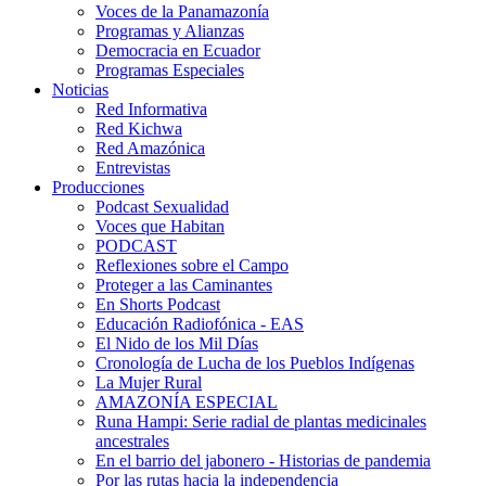
Voces de la Panamazonía
Programas y Alianzas
Democracia en Ecuador
Programas Especiales
Noticias
Red Informativa
Red Kichwa
Red Amazónica
Entrevistas
Producciones
Podcast Sexualidad
Voces que Habitan
PODCAST
Reflexiones sobre el Campo
Proteger a las Caminantes
En Shorts Podcast
Educación Radiofónica - EAS
El Nido de los Mil Días
Cronología de Lucha de los Pueblos Indígenas
La Mujer Rural
AMAZONÍA ESPECIAL
Runa Hampi: Serie radial de plantas medicinales
ancestrales
En el barrio del jabonero - Historias de pandemia
Por las rutas hacia la independencia