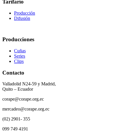
Tarifario
Producción
Difusión
Producciones
Cuñas
Series
Clips
Contacto
Valladolid N24-59 y Madrid,
Quito – Ecuador
corape@corape.org.ec
mercadeo@corape.org.ec
(02) 2901- 355
099 749 4191