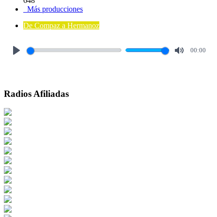
648
Más producciones
De Compaz a Hermanoz
00:00
Play
Mute
Radios Afiliadas