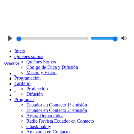
Play
Mute
Inicio
Quiénes somos
Quiénes Somos
Usuarios
Código de Ética y Difusión
Misión y Visión
Programación
Tarifario
Producción
Difusión
Programas
Ecuador en Contacto 1º emisión
Ecuador en Contacto 2º emisión
Ágora Democrática
Radio Revista Ecuador en Contacto
Chaskinakuy
Amazonía en Contacto