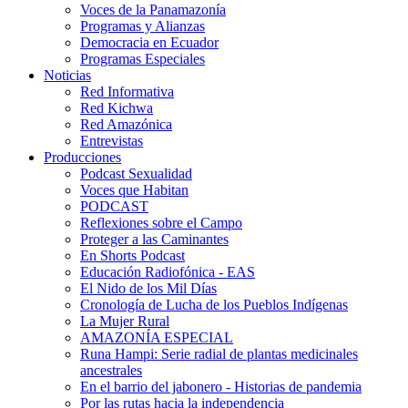
Voces de la Panamazonía
Programas y Alianzas
Democracia en Ecuador
Programas Especiales
Noticias
Red Informativa
Red Kichwa
Red Amazónica
Entrevistas
Producciones
Podcast Sexualidad
Voces que Habitan
PODCAST
Reflexiones sobre el Campo
Proteger a las Caminantes
En Shorts Podcast
Educación Radiofónica - EAS
El Nido de los Mil Días
Cronología de Lucha de los Pueblos Indígenas
La Mujer Rural
AMAZONÍA ESPECIAL
Runa Hampi: Serie radial de plantas medicinales
ancestrales
En el barrio del jabonero - Historias de pandemia
Por las rutas hacia la independencia