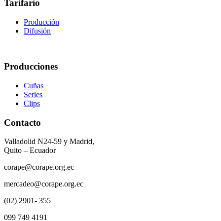
Tarifario
Producción
Difusión
Producciones
Cuñas
Series
Clips
Contacto
Valladolid N24-59 y Madrid,
Quito – Ecuador
corape@corape.org.ec
mercadeo@corape.org.ec
(02) 2901- 355
099 749 4191