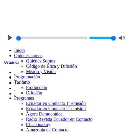
Play
Mute
Inicio
Quiénes somos
Quiénes Somos
Usuarios
Código de Ética y Difusión
Misión y Visión
Programación
Tarifario
Producción
Difusión
Programas
Ecuador en Contacto 1º emisión
Ecuador en Contacto 2º emisión
Ágora Democrática
Radio Revista Ecuador en Contacto
Chaskinakuy
Amazonía en Contacto