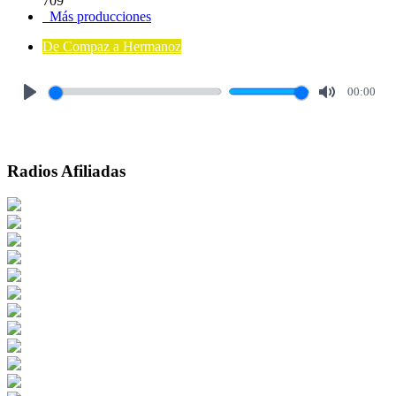
709
Más producciones
De Compaz a Hermanoz
00:00
Play
Mute
Radios Afiliadas