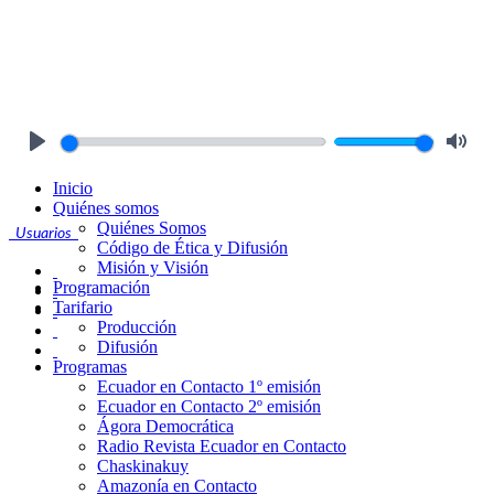
Play
Mute
Inicio
Quiénes somos
Quiénes Somos
Usuarios
Código de Ética y Difusión
Misión y Visión
Programación
Tarifario
Producción
Difusión
Programas
Ecuador en Contacto 1º emisión
Ecuador en Contacto 2º emisión
Ágora Democrática
Radio Revista Ecuador en Contacto
Chaskinakuy
Amazonía en Contacto