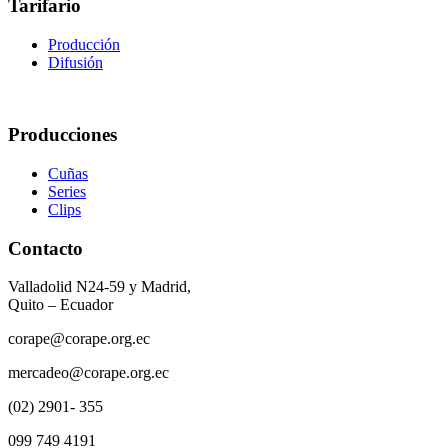
Tarifario
Producción
Difusión
Producciones
Cuñas
Series
Clips
Contacto
Valladolid N24-59 y Madrid,
Quito – Ecuador
corape@corape.org.ec
mercadeo@corape.org.ec
(02) 2901- 355
099 749 4191