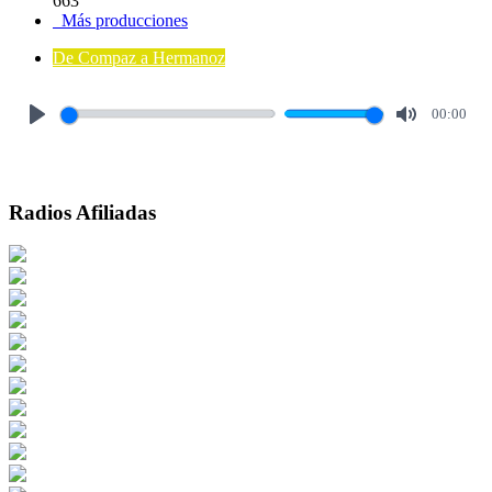
663
Más producciones
De Compaz a Hermanoz
00:00
Play
Mute
Radios Afiliadas