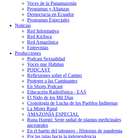
Voces de la Panamazonía
Programas y Alianzas
Democracia en Ecuador
Programas Especiales
Noticias
Red Informativa
Red Kichwa
Red Amazónica
Entrevistas
Producciones
Podcast Sexualidad
Voces que Habitan
PODCAST
Reflexiones sobre el Campo
Proteger a las Caminantes
En Shorts Podcast
Educación Radiofónica - EAS
El Nido de los Mil Días
Cronología de Lucha de los Pueblos Indígenas
La Mujer Rural
AMAZONÍA ESPECIAL
Runa Hampi: Serie radial de plantas medicinales
ancestrales
En el barrio del jabonero - Historias de pandemia
Por las rutas hacia la independencia