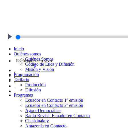
Play
Inicio
Quiénes somos
Quiénes Somos
Escúchanos en vivo
Código de Ética y Difusión
Misión y Visión
Programación
Tarifario
Producción
Difusión
Programas
Ecuador en Contacto 1º emisión
Ecuador en Contacto 2º emisión
Ágora Democrática
Radio Revista Ecuador en Contacto
Chaskinakuy
Amazonía en Contacto