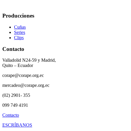
Producciones
Cuñas
Series
Clips
Contacto
Valladolid N24-59 y Madrid,
Quito – Ecuador
corape@corape.org.ec
mercadeo@corape.org.ec
(02) 2901- 355
099 749 4191
Contacto
ESCRÍBANOS