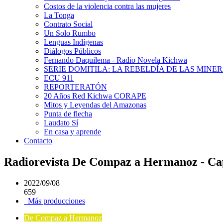
Costos de la violencia contra las mujeres
La Tonga
Contrato Social
Un Solo Rumbo
Lenguas Indígenas
Diálogos Públicos
Fernando Daquilema - Radio Novela Kichwa
SERIE DOMITILA: LA REBELDÍA DE LAS MINE
ECU 911
REPORTERATÓN
20 Años Red Kichwa CORAPE
Mitos y Leyendas del Amazonas
Punta de flecha
Laudato Sí
En casa y aprende
Contacto
Radiorevista De Compaz a Hermanoz - Cap
2022/09/08
659
Más producciones
De Compaz a Hermanoz