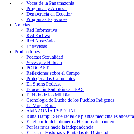
Voces de la Panamazonía
Programas y Alianzas
Democracia en Ecuador
Programas Especiales
Noticias
Red Informativa
Red Kichwa
Red Amazónica
Entrevistas
Producciones
Podcast Sexualidad
Voces que Habitan
PODCAST
Reflexiones sobre el Campo
Proteger a las Caminantes
En Shorts Podcast
Educación Radiofónica - EAS
El Nido de los Mil Días
Cronología de Lucha de los Pueblos Indígenas
La Mujer Rural
AMAZONÍA ESPECIAL
Runa Hampi: Serie radial de plantas medicinales ancestra
En el barrio del jabonero - Historias de pandemia
Por las rutas hacia la independencia
El Telar - Historias y Puntadas de Dignidad