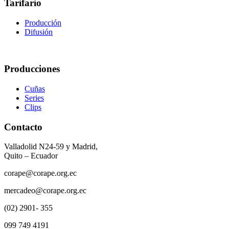
Tarifario
Producción
Difusión
Producciones
Cuñas
Series
Clips
Contacto
Valladolid N24-59 y Madrid,
Quito – Ecuador
corape@corape.org.ec
mercadeo@corape.org.ec
(02) 2901- 355
099 749 4191