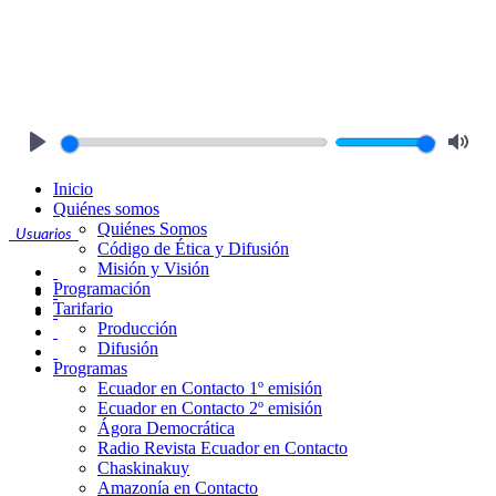
Play
Mute
Inicio
Quiénes somos
Quiénes Somos
Usuarios
Código de Ética y Difusión
Misión y Visión
Programación
Tarifario
Producción
Difusión
Programas
Ecuador en Contacto 1º emisión
Ecuador en Contacto 2º emisión
Ágora Democrática
Radio Revista Ecuador en Contacto
Chaskinakuy
Amazonía en Contacto