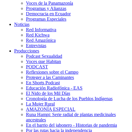
Voces de la Panamazonía
Programas y Alianzas
Democracia en Ecuador
Programas Especiales
Noticias
Red Informativa
Red Kichwa
Red Amazónica
Entrevistas
Producciones
Podcast Sexualidad
Voces que Habitan
PODCAST
Reflexiones sobre el Campo
Proteger a las Caminantes
En Shorts Podcast
Educación Radiofónica - EAS
El Nido de los Mil Días
Cronología de Lucha de los Pueblos Indígenas
La Mujer Rural
AMAZONÍA ESPECIAL
Runa Hampi: Serie radial de plantas medicinales
ancestrales
En el barrio del jabonero - Historias de pandemia
Por las rutas hacia la independencia