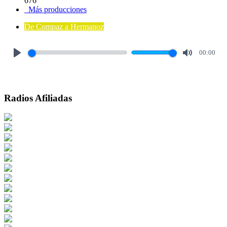
676
Más producciones
De Compaz a Hermanoz
00:00
Play
Mute
Radios Afiliadas