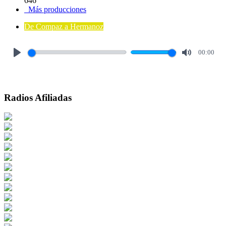
646
Más producciones
De Compaz a Hermanoz
00:00
Play
Mute
Radios Afiliadas