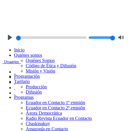
Play
Mute
Inicio
Quiénes somos
Quiénes Somos
Usuarios
Código de Ética y Difusión
Misión y Visión
Programación
Tarifario
Producción
Difusión
Programas
Ecuador en Contacto 1º emisión
Ecuador en Contacto 2º emisión
Ágora Democrática
Radio Revista Ecuador en Contacto
Chaskinakuy
Amazonía en Contacto