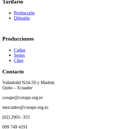
Tarifario
Producción
Difusión
Producciones
Cuñas
Series
Clips
Contacto
Valladolid N24-59 y Madrid,
Quito – Ecuador
corape@corape.org.ec
mercadeo@corape.org.ec
(02) 2901- 355
099 749 4191