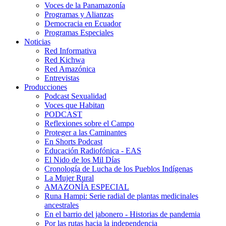
Voces de la Panamazonía
Programas y Alianzas
Democracia en Ecuador
Programas Especiales
Noticias
Red Informativa
Red Kichwa
Red Amazónica
Entrevistas
Producciones
Podcast Sexualidad
Voces que Habitan
PODCAST
Reflexiones sobre el Campo
Proteger a las Caminantes
En Shorts Podcast
Educación Radiofónica - EAS
El Nido de los Mil Días
Cronología de Lucha de los Pueblos Indígenas
La Mujer Rural
AMAZONÍA ESPECIAL
Runa Hampi: Serie radial de plantas medicinales
ancestrales
En el barrio del jabonero - Historias de pandemia
Por las rutas hacia la independencia