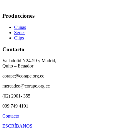
Producciones
Cuñas
Series
Clips
Contacto
Valladolid N24-59 y Madrid,
Quito – Ecuador
corape@corape.org.ec
mercadeo@corape.org.ec
(02) 2901- 355
099 749 4191
Contacto
ESCRÍBANOS