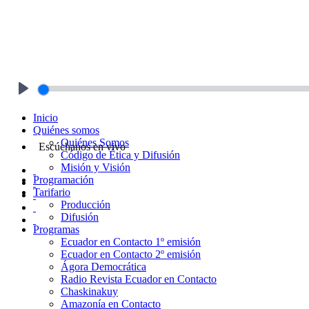
Play
Inicio
Quiénes somos
Quiénes Somos
Escúchanos en vivo
Código de Ética y Difusión
Misión y Visión
Programación
Tarifario
Producción
Difusión
Programas
Ecuador en Contacto 1º emisión
Ecuador en Contacto 2º emisión
Ágora Democrática
Radio Revista Ecuador en Contacto
Chaskinakuy
Amazonía en Contacto