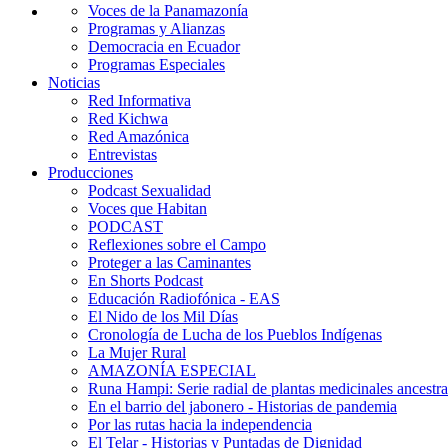
Voces de la Panamazonía
Programas y Alianzas
Democracia en Ecuador
Programas Especiales
Noticias
Red Informativa
Red Kichwa
Red Amazónica
Entrevistas
Producciones
Podcast Sexualidad
Voces que Habitan
PODCAST
Reflexiones sobre el Campo
Proteger a las Caminantes
En Shorts Podcast
Educación Radiofónica - EAS
El Nido de los Mil Días
Cronología de Lucha de los Pueblos Indígenas
La Mujer Rural
AMAZONÍA ESPECIAL
Runa Hampi: Serie radial de plantas medicinales ancestra
En el barrio del jabonero - Historias de pandemia
Por las rutas hacia la independencia
El Telar - Historias y Puntadas de Dignidad