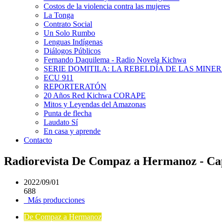
Costos de la violencia contra las mujeres
La Tonga
Contrato Social
Un Solo Rumbo
Lenguas Indígenas
Diálogos Públicos
Fernando Daquilema - Radio Novela Kichwa
SERIE DOMITILA: LA REBELDÍA DE LAS MINE
ECU 911
REPORTERATÓN
20 Años Red Kichwa CORAPE
Mitos y Leyendas del Amazonas
Punta de flecha
Laudato Sí
En casa y aprende
Contacto
Radiorevista De Compaz a Hermanoz - Cap
2022/09/01
688
Más producciones
De Compaz a Hermanoz