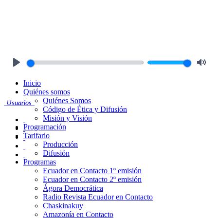
Play
Mute
Inicio
Quiénes somos
Quiénes Somos
Usuarios
Código de Ética y Difusión
Misión y Visión
Programación
Tarifario
Producción
Difusión
Programas
Ecuador en Contacto 1º emisión
Ecuador en Contacto 2º emisión
Ágora Democrática
Radio Revista Ecuador en Contacto
Chaskinakuy
Amazonía en Contacto