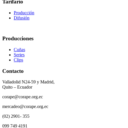
Tarifario
Producción
Difusión
Producciones
Cuñas
Series
Clips
Contacto
Valladolid N24-59 y Madrid,
Quito – Ecuador
corape@corape.org.ec
mercadeo@corape.org.ec
(02) 2901- 355
099 749 4191