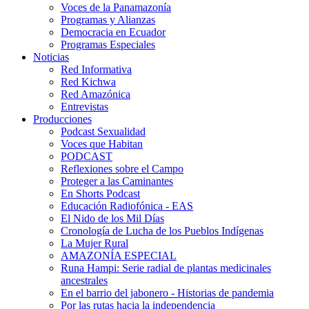
Voces de la Panamazonía
Programas y Alianzas
Democracia en Ecuador
Programas Especiales
Noticias
Red Informativa
Red Kichwa
Red Amazónica
Entrevistas
Producciones
Podcast Sexualidad
Voces que Habitan
PODCAST
Reflexiones sobre el Campo
Proteger a las Caminantes
En Shorts Podcast
Educación Radiofónica - EAS
El Nido de los Mil Días
Cronología de Lucha de los Pueblos Indígenas
La Mujer Rural
AMAZONÍA ESPECIAL
Runa Hampi: Serie radial de plantas medicinales
ancestrales
En el barrio del jabonero - Historias de pandemia
Por las rutas hacia la independencia