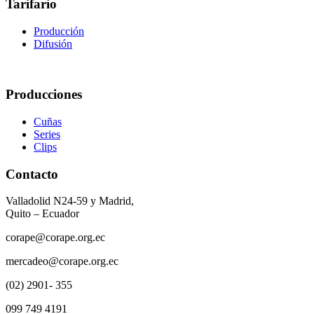
Tarifario
Producción
Difusión
Producciones
Cuñas
Series
Clips
Contacto
Valladolid N24-59 y Madrid,
Quito – Ecuador
corape@corape.org.ec
mercadeo@corape.org.ec
(02) 2901- 355
099 749 4191