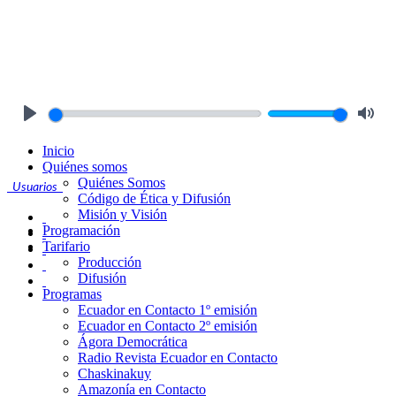
Play
Mute
Inicio
Quiénes somos
Quiénes Somos
Usuarios
Código de Ética y Difusión
Misión y Visión
Programación
Tarifario
Producción
Difusión
Programas
Ecuador en Contacto 1º emisión
Ecuador en Contacto 2º emisión
Ágora Democrática
Radio Revista Ecuador en Contacto
Chaskinakuy
Amazonía en Contacto