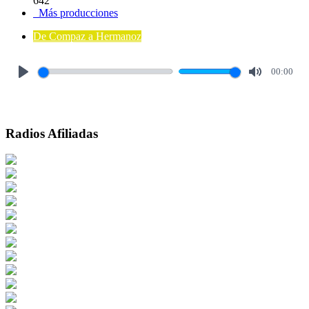
642
Más producciones
De Compaz a Hermanoz
00:00
Play
Mute
Radios Afiliadas