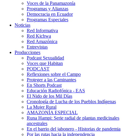
Voces de la Panamazonía
Programas y Alianzas
Democracia en Ecuador
Programas Especiales
Noticias
Red Informativa
Red Kichwa
Red Amazónica
Entrevistas
Producciones
Podcast Sexualidad
Voces que Habitan
PODCAST
Reflexiones sobre el Campo
Proteger a las Caminantes
En Shorts Podcast
Educación Radiofónica - EAS
El Nido de los Mil Días
Cronología de Lucha de los Pueblos Indígenas
La Mujer Rural
AMAZONÍA ESPECIAL
Runa Hampi: Serie radial de plantas medicinales
ancestrales
En el barrio del jabonero - Historias de pandemia
Por las rutas hacia la independencia