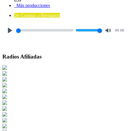
659
Más producciones
De Compaz a Hermanoz
00:00
Play
Mute
Radios Afiliadas