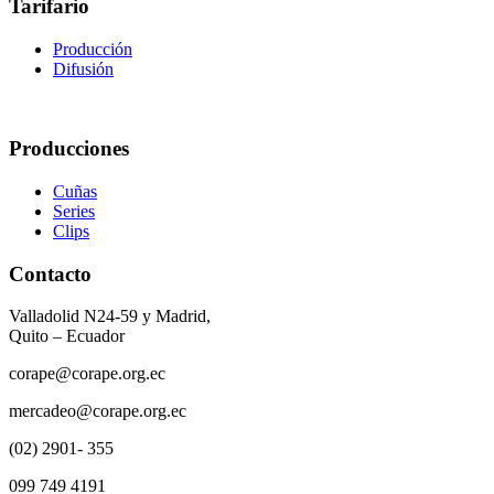
Tarifario
Producción
Difusión
Producciones
Cuñas
Series
Clips
Contacto
Valladolid N24-59 y Madrid,
Quito – Ecuador
corape@corape.org.ec
mercadeo@corape.org.ec
(02) 2901- 355
099 749 4191