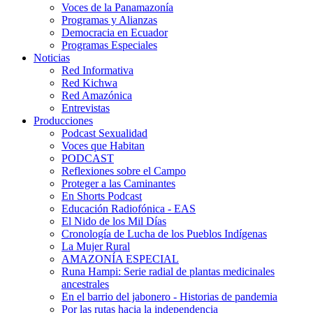
Voces de la Panamazonía
Programas y Alianzas
Democracia en Ecuador
Programas Especiales
Noticias
Red Informativa
Red Kichwa
Red Amazónica
Entrevistas
Producciones
Podcast Sexualidad
Voces que Habitan
PODCAST
Reflexiones sobre el Campo
Proteger a las Caminantes
En Shorts Podcast
Educación Radiofónica - EAS
El Nido de los Mil Días
Cronología de Lucha de los Pueblos Indígenas
La Mujer Rural
AMAZONÍA ESPECIAL
Runa Hampi: Serie radial de plantas medicinales
ancestrales
En el barrio del jabonero - Historias de pandemia
Por las rutas hacia la independencia