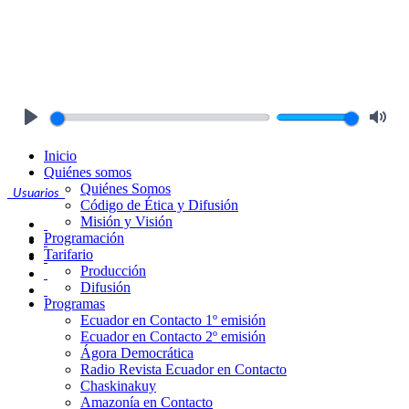
Play
Mute
Inicio
Quiénes somos
Quiénes Somos
Usuarios
Código de Ética y Difusión
Misión y Visión
Programación
Tarifario
Producción
Difusión
Programas
Ecuador en Contacto 1º emisión
Ecuador en Contacto 2º emisión
Ágora Democrática
Radio Revista Ecuador en Contacto
Chaskinakuy
Amazonía en Contacto