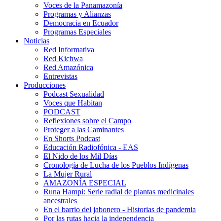
Voces de la Panamazonía
Programas y Alianzas
Democracia en Ecuador
Programas Especiales
Noticias
Red Informativa
Red Kichwa
Red Amazónica
Entrevistas
Producciones
Podcast Sexualidad
Voces que Habitan
PODCAST
Reflexiones sobre el Campo
Proteger a las Caminantes
En Shorts Podcast
Educación Radiofónica - EAS
El Nido de los Mil Días
Cronología de Lucha de los Pueblos Indígenas
La Mujer Rural
AMAZONÍA ESPECIAL
Runa Hampi: Serie radial de plantas medicinales
ancestrales
En el barrio del jabonero - Historias de pandemia
Por las rutas hacia la independencia