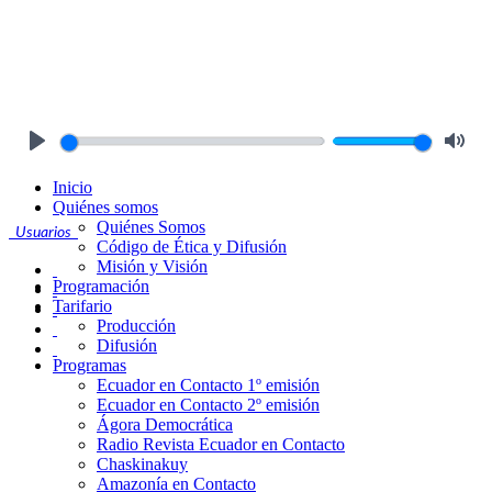
Play
Mute
Inicio
Quiénes somos
Quiénes Somos
Usuarios
Código de Ética y Difusión
Misión y Visión
Programación
Tarifario
Producción
Difusión
Programas
Ecuador en Contacto 1º emisión
Ecuador en Contacto 2º emisión
Ágora Democrática
Radio Revista Ecuador en Contacto
Chaskinakuy
Amazonía en Contacto