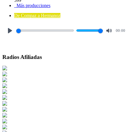
599
Más producciones
De Compaz a Hermanoz
00:00
Play
Mute
Radios Afiliadas