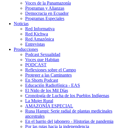
Voces de la Panamazonía
Programas y Alianzas
Democracia en Ecuador
Programas Especiales
Noticias
Red Informativa
Red Kichwa
Red Amazónica
Entrevistas
Producciones
Podcast Sexualidad
Voces que Habitan
PODCAST
Reflexiones sobre el Campo
Proteger a las Caminantes
En Shorts Podcast
Educación Radiofónica - EAS
El Nido de los Mil Días
Cronología de Lucha de los Pueblos Indígenas
La Mujer Rural
AMAZONÍA ESPECIAL
Runa Hampi: Serie radial de plantas medicinales
ancestrales
En el barrio del jabonero - Historias de pandemia
Por las rutas hacia la independencia