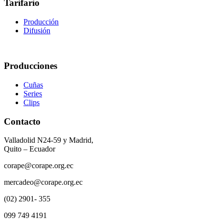
Tarifario
Producción
Difusión
Producciones
Cuñas
Series
Clips
Contacto
Valladolid N24-59 y Madrid,
Quito – Ecuador
corape@corape.org.ec
mercadeo@corape.org.ec
(02) 2901- 355
099 749 4191