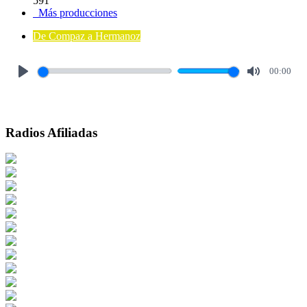
591
Más producciones
De Compaz a Hermanoz
00:00
Play
Mute
Radios Afiliadas