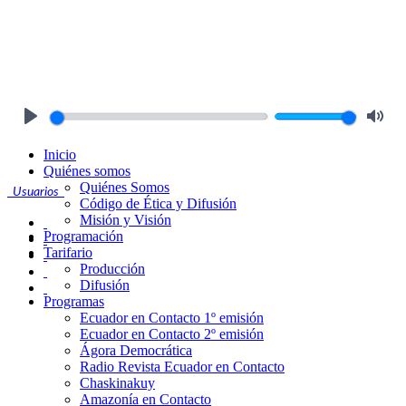
Play
Mute
Inicio
Quiénes somos
Quiénes Somos
Usuarios
Código de Ética y Difusión
Misión y Visión
Programación
Tarifario
Producción
Difusión
Programas
Ecuador en Contacto 1º emisión
Ecuador en Contacto 2º emisión
Ágora Democrática
Radio Revista Ecuador en Contacto
Chaskinakuy
Amazonía en Contacto