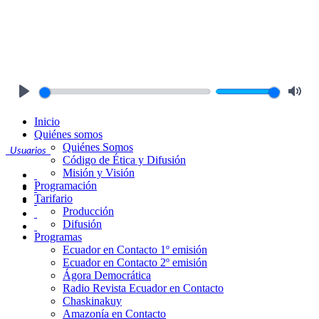
Play
Mute
Inicio
Quiénes somos
Quiénes Somos
Usuarios
Código de Ética y Difusión
Misión y Visión
Programación
Tarifario
Producción
Difusión
Programas
Ecuador en Contacto 1º emisión
Ecuador en Contacto 2º emisión
Ágora Democrática
Radio Revista Ecuador en Contacto
Chaskinakuy
Amazonía en Contacto