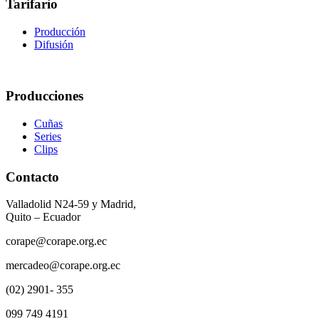
Tarifario
Producción
Difusión
Producciones
Cuñas
Series
Clips
Contacto
Valladolid N24-59 y Madrid,
Quito – Ecuador
corape@corape.org.ec
mercadeo@corape.org.ec
(02) 2901- 355
099 749 4191