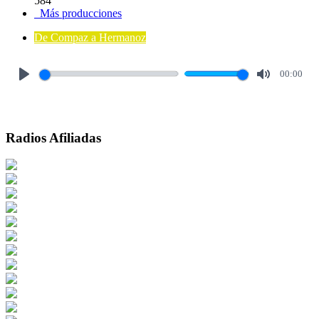
584
Más producciones
De Compaz a Hermanoz
00:00
Play
Mute
Radios Afiliadas