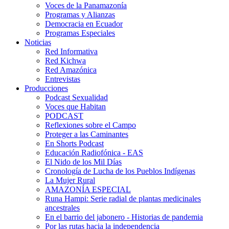
Voces de la Panamazonía
Programas y Alianzas
Democracia en Ecuador
Programas Especiales
Noticias
Red Informativa
Red Kichwa
Red Amazónica
Entrevistas
Producciones
Podcast Sexualidad
Voces que Habitan
PODCAST
Reflexiones sobre el Campo
Proteger a las Caminantes
En Shorts Podcast
Educación Radiofónica - EAS
El Nido de los Mil Días
Cronología de Lucha de los Pueblos Indígenas
La Mujer Rural
AMAZONÍA ESPECIAL
Runa Hampi: Serie radial de plantas medicinales
ancestrales
En el barrio del jabonero - Historias de pandemia
Por las rutas hacia la independencia