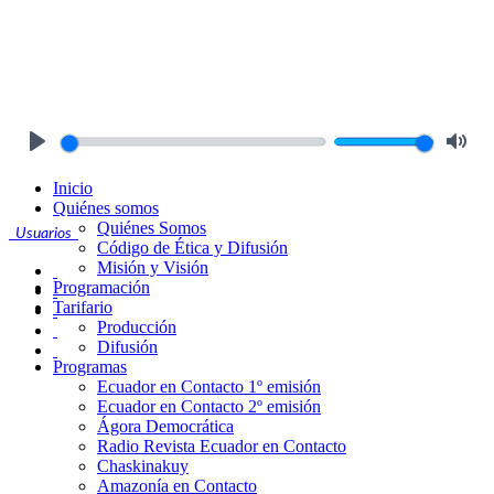
Play
Mute
Inicio
Quiénes somos
Quiénes Somos
Usuarios
Código de Ética y Difusión
Misión y Visión
Programación
Tarifario
Producción
Difusión
Programas
Ecuador en Contacto 1º emisión
Ecuador en Contacto 2º emisión
Ágora Democrática
Radio Revista Ecuador en Contacto
Chaskinakuy
Amazonía en Contacto