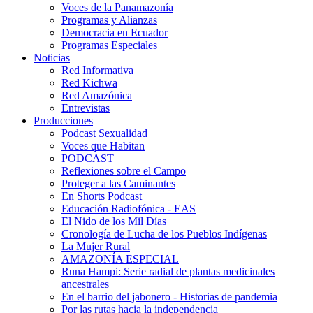
Voces de la Panamazonía
Programas y Alianzas
Democracia en Ecuador
Programas Especiales
Noticias
Red Informativa
Red Kichwa
Red Amazónica
Entrevistas
Producciones
Podcast Sexualidad
Voces que Habitan
PODCAST
Reflexiones sobre el Campo
Proteger a las Caminantes
En Shorts Podcast
Educación Radiofónica - EAS
El Nido de los Mil Días
Cronología de Lucha de los Pueblos Indígenas
La Mujer Rural
AMAZONÍA ESPECIAL
Runa Hampi: Serie radial de plantas medicinales
ancestrales
En el barrio del jabonero - Historias de pandemia
Por las rutas hacia la independencia