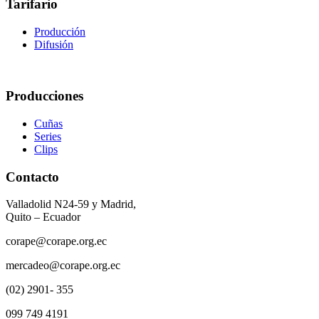
Tarifario
Producción
Difusión
Producciones
Cuñas
Series
Clips
Contacto
Valladolid N24-59 y Madrid,
Quito – Ecuador
corape@corape.org.ec
mercadeo@corape.org.ec
(02) 2901- 355
099 749 4191