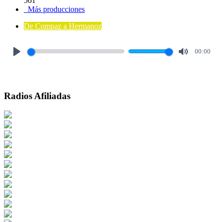
561
Más producciones
De Compaz a Hermanoz
00:00
Play
Mute
Radios Afiliadas