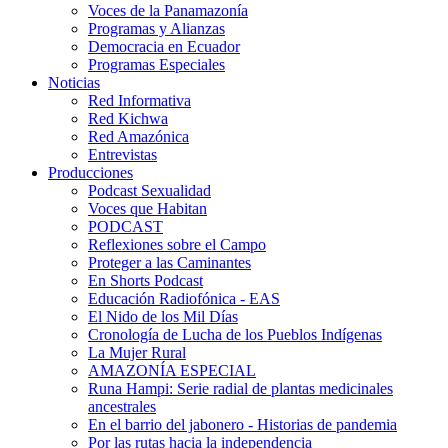
Voces de la Panamazonía
Programas y Alianzas
Democracia en Ecuador
Programas Especiales
Noticias
Red Informativa
Red Kichwa
Red Amazónica
Entrevistas
Producciones
Podcast Sexualidad
Voces que Habitan
PODCAST
Reflexiones sobre el Campo
Proteger a las Caminantes
En Shorts Podcast
Educación Radiofónica - EAS
El Nido de los Mil Días
Cronología de Lucha de los Pueblos Indígenas
La Mujer Rural
AMAZONÍA ESPECIAL
Runa Hampi: Serie radial de plantas medicinales
ancestrales
En el barrio del jabonero - Historias de pandemia
Por las rutas hacia la independencia