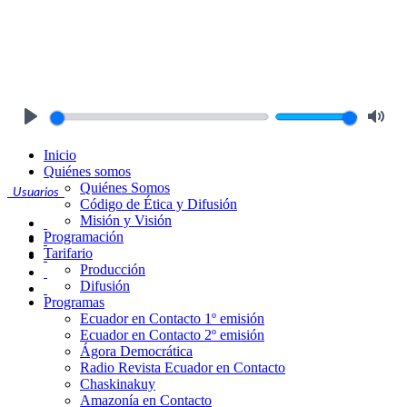
Play
Mute
Inicio
Quiénes somos
Quiénes Somos
Usuarios
Código de Ética y Difusión
Misión y Visión
Programación
Tarifario
Producción
Difusión
Programas
Ecuador en Contacto 1º emisión
Ecuador en Contacto 2º emisión
Ágora Democrática
Radio Revista Ecuador en Contacto
Chaskinakuy
Amazonía en Contacto