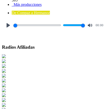
595
Más producciones
De Compaz a Hermanoz
00:00
Play
Mute
Radios Afiliadas