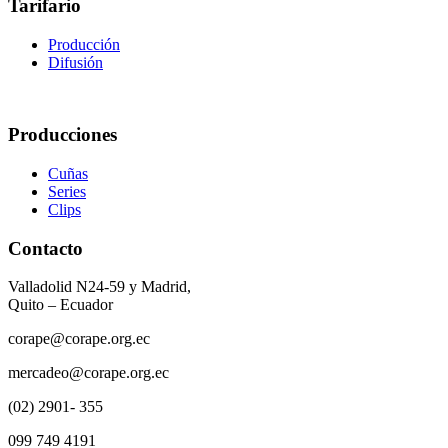
Tarifario
Producción
Difusión
Producciones
Cuñas
Series
Clips
Contacto
Valladolid N24-59 y Madrid,
Quito – Ecuador
corape@corape.org.ec
mercadeo@corape.org.ec
(02) 2901- 355
099 749 4191