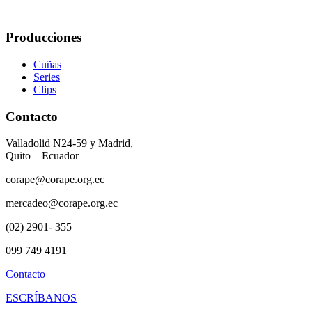
Producciones
Cuñas
Series
Clips
Contacto
Valladolid N24-59 y Madrid,
Quito – Ecuador
corape@corape.org.ec
mercadeo@corape.org.ec
(02) 2901- 355
099 749 4191
Contacto
ESCRÍBANOS