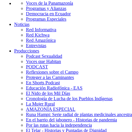
Voces de la Panamazonía
Programas y Alianzas
Democracia en Ecuador
Programas Especiales
Noticias
Red Informativa
Red Kichwa
Red Amazónica
Entrevistas
Producciones
Podcast Sexualidad
Voces que Habitan
PODCAST
Reflexiones sobre el Campo
Proteger a las Caminantes
En Shorts Podcast
Educación Radiofónica - EAS
El Nido de los Mil Días
Cronología de Lucha de los Pueblos Indígenas
La Mujer Rural
AMAZONÍA ESPECIAL
Runa Hampi: Serie radial de plantas medicinales ancestra
En el barrio del jabonero - Historias de pandemia
Por las rutas hacia la independencia
El Telar - Historias y Puntadas de Dignidad