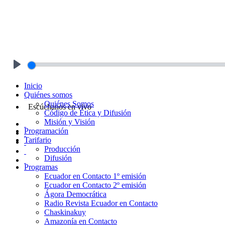
Play
Inicio
Quiénes somos
Quiénes Somos
Escúchanos en vivo
Código de Ética y Difusión
Misión y Visión
Programación
Tarifario
Producción
Difusión
Programas
Ecuador en Contacto 1º emisión
Ecuador en Contacto 2º emisión
Ágora Democrática
Radio Revista Ecuador en Contacto
Chaskinakuy
Amazonía en Contacto