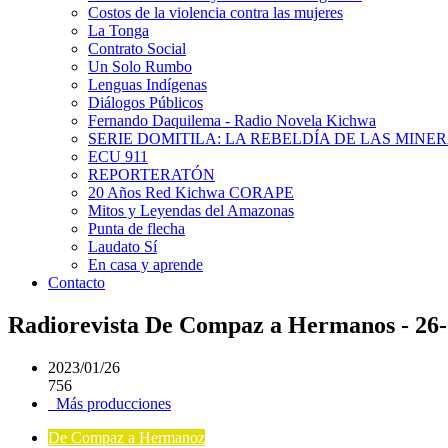
Costos de la violencia contra las mujeres
La Tonga
Contrato Social
Un Solo Rumbo
Lenguas Indígenas
Diálogos Públicos
Fernando Daquilema - Radio Novela Kichwa
SERIE DOMITILA: LA REBELDÍA DE LAS MINE
ECU 911
REPORTERATÓN
20 Años Red Kichwa CORAPE
Mitos y Leyendas del Amazonas
Punta de flecha
Laudato Sí
En casa y aprende
Contacto
Radiorevista De Compaz a Hermanos - 26- 
2023/01/26
756
Más producciones
De Compaz a Hermanoz