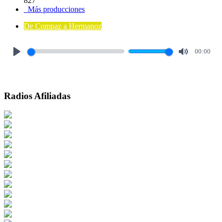
827
Más producciones
De Compaz a Hermanoz
00:00
Play
Mute
Radios Afiliadas