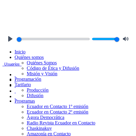
Play
Mute
Inicio
Quiénes somos
Quiénes Somos
Usuarios
Código de Ética y Difusión
Misión y Visión
Programación
Tarifario
Producción
Difusión
Programas
Ecuador en Contacto 1º emisión
Ecuador en Contacto 2º emisión
Ágora Democrática
Radio Revista Ecuador en Contacto
Chaskinakuy
Amazonía en Contacto