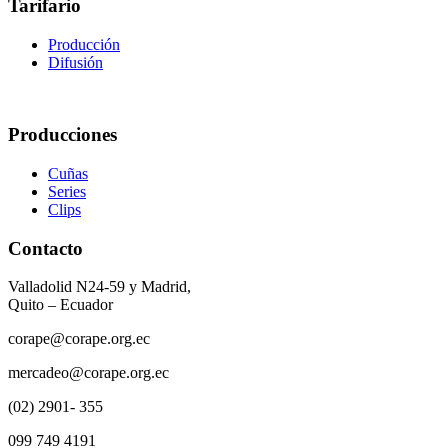
Tarifario
Producción
Difusión
Producciones
Cuñas
Series
Clips
Contacto
Valladolid N24-59 y Madrid,
Quito – Ecuador
corape@corape.org.ec
mercadeo@corape.org.ec
(02) 2901- 355
099 749 4191