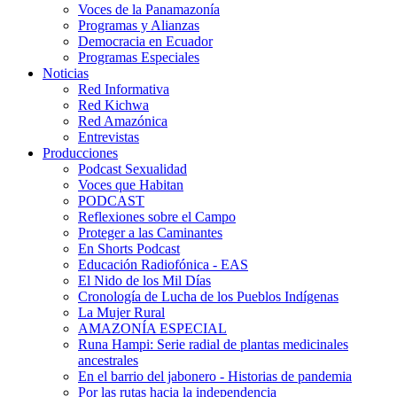
Voces de la Panamazonía
Programas y Alianzas
Democracia en Ecuador
Programas Especiales
Noticias
Red Informativa
Red Kichwa
Red Amazónica
Entrevistas
Producciones
Podcast Sexualidad
Voces que Habitan
PODCAST
Reflexiones sobre el Campo
Proteger a las Caminantes
En Shorts Podcast
Educación Radiofónica - EAS
El Nido de los Mil Días
Cronología de Lucha de los Pueblos Indígenas
La Mujer Rural
AMAZONÍA ESPECIAL
Runa Hampi: Serie radial de plantas medicinales
ancestrales
En el barrio del jabonero - Historias de pandemia
Por las rutas hacia la independencia