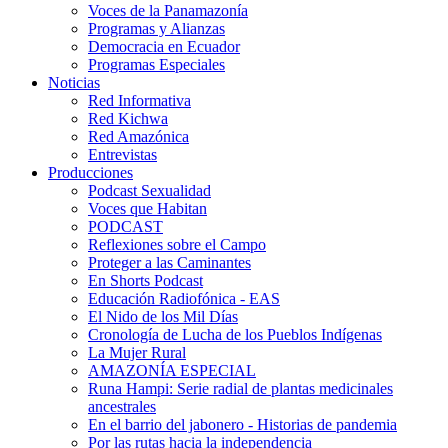
Voces de la Panamazonía
Programas y Alianzas
Democracia en Ecuador
Programas Especiales
Noticias
Red Informativa
Red Kichwa
Red Amazónica
Entrevistas
Producciones
Podcast Sexualidad
Voces que Habitan
PODCAST
Reflexiones sobre el Campo
Proteger a las Caminantes
En Shorts Podcast
Educación Radiofónica - EAS
El Nido de los Mil Días
Cronología de Lucha de los Pueblos Indígenas
La Mujer Rural
AMAZONÍA ESPECIAL
Runa Hampi: Serie radial de plantas medicinales
ancestrales
En el barrio del jabonero - Historias de pandemia
Por las rutas hacia la independencia