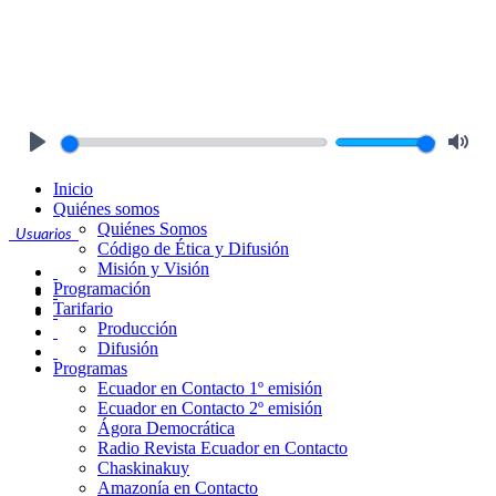
Play
Mute
Inicio
Quiénes somos
Quiénes Somos
Usuarios
Código de Ética y Difusión
Misión y Visión
Programación
Tarifario
Producción
Difusión
Programas
Ecuador en Contacto 1º emisión
Ecuador en Contacto 2º emisión
Ágora Democrática
Radio Revista Ecuador en Contacto
Chaskinakuy
Amazonía en Contacto