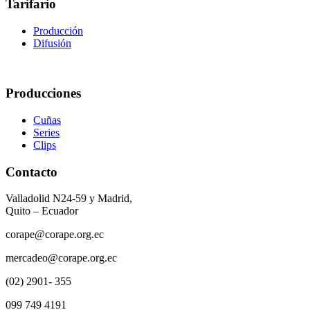
Tarifario
Producción
Difusión
Producciones
Cuñas
Series
Clips
Contacto
Valladolid N24-59 y Madrid,
Quito – Ecuador
corape@corape.org.ec
mercadeo@corape.org.ec
(02) 2901- 355
099 749 4191