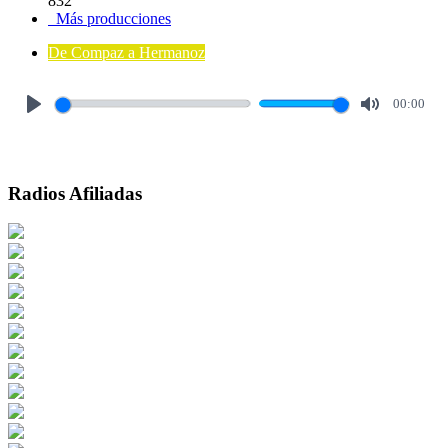
832
Más producciones
De Compaz a Hermanoz
00:00
Play
Mute
Radios Afiliadas