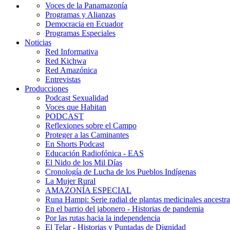
Voces de la Panamazonía
Programas y Alianzas
Democracia en Ecuador
Programas Especiales
Noticias
Red Informativa
Red Kichwa
Red Amazónica
Entrevistas
Producciones
Podcast Sexualidad
Voces que Habitan
PODCAST
Reflexiones sobre el Campo
Proteger a las Caminantes
En Shorts Podcast
Educación Radiofónica - EAS
El Nido de los Mil Días
Cronología de Lucha de los Pueblos Indígenas
La Mujer Rural
AMAZONÍA ESPECIAL
Runa Hampi: Serie radial de plantas medicinales ancestra
En el barrio del jabonero - Historias de pandemia
Por las rutas hacia la independencia
El Telar - Historias y Puntadas de Dignidad