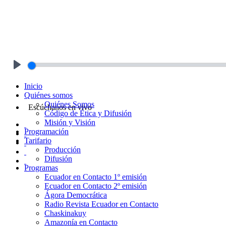
Play
Inicio
Quiénes somos
Quiénes Somos
Escúchanos en vivo
Código de Ética y Difusión
Misión y Visión
Programación
Tarifario
Producción
Difusión
Programas
Ecuador en Contacto 1º emisión
Ecuador en Contacto 2º emisión
Ágora Democrática
Radio Revista Ecuador en Contacto
Chaskinakuy
Amazonía en Contacto