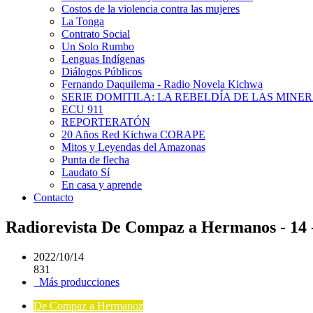
Costos de la violencia contra las mujeres
La Tonga
Contrato Social
Un Solo Rumbo
Lenguas Indígenas
Diálogos Públicos
Fernando Daquilema - Radio Novela Kichwa
SERIE DOMITILA: LA REBELDÍA DE LAS MINE
ECU 911
REPORTERATÓN
20 Años Red Kichwa CORAPE
Mitos y Leyendas del Amazonas
Punta de flecha
Laudato Sí
En casa y aprende
Contacto
Radiorevista De Compaz a Hermanos - 14 -
2022/10/14
831
Más producciones
De Compaz a Hermanoz