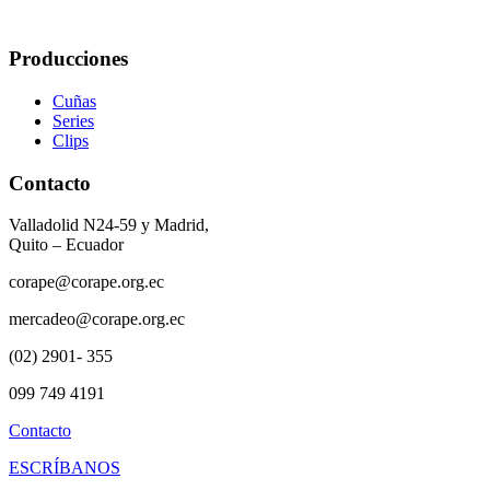
Producciones
Cuñas
Series
Clips
Contacto
Valladolid N24-59 y Madrid,
Quito – Ecuador
corape@corape.org.ec
mercadeo@corape.org.ec
(02) 2901- 355
099 749 4191
Contacto
ESCRÍBANOS