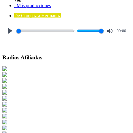
798
Más producciones
De Compaz a Hermanoz
00:00
Play
Mute
Radios Afiliadas