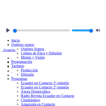
Play
Mute
Inicio
Quiénes somos
Quiénes Somos
Usuarios
Código de Ética y Difusión
Misión y Visión
Programación
Tarifario
Producción
Difusión
Programas
Ecuador en Contacto 1º emisión
Ecuador en Contacto 2º emisión
Ágora Democrática
Radio Revista Ecuador en Contacto
Chaskinakuy
Amazonía en Contacto