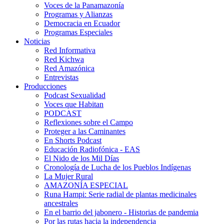
Voces de la Panamazonía
Programas y Alianzas
Democracia en Ecuador
Programas Especiales
Noticias
Red Informativa
Red Kichwa
Red Amazónica
Entrevistas
Producciones
Podcast Sexualidad
Voces que Habitan
PODCAST
Reflexiones sobre el Campo
Proteger a las Caminantes
En Shorts Podcast
Educación Radiofónica - EAS
El Nido de los Mil Días
Cronología de Lucha de los Pueblos Indígenas
La Mujer Rural
AMAZONÍA ESPECIAL
Runa Hampi: Serie radial de plantas medicinales
ancestrales
En el barrio del jabonero - Historias de pandemia
Por las rutas hacia la independencia