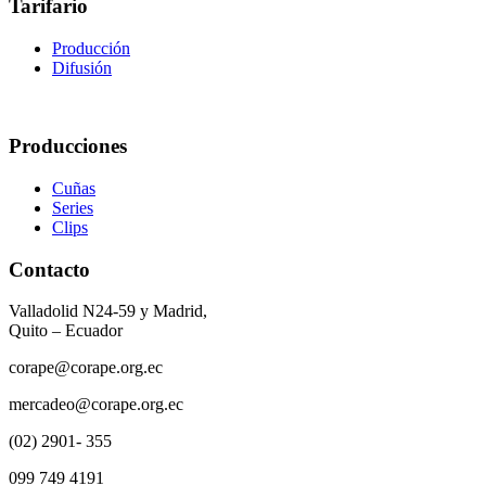
Tarifario
Producción
Difusión
Producciones
Cuñas
Series
Clips
Contacto
Valladolid N24-59 y Madrid,
Quito – Ecuador
corape@corape.org.ec
mercadeo@corape.org.ec
(02) 2901- 355
099 749 4191