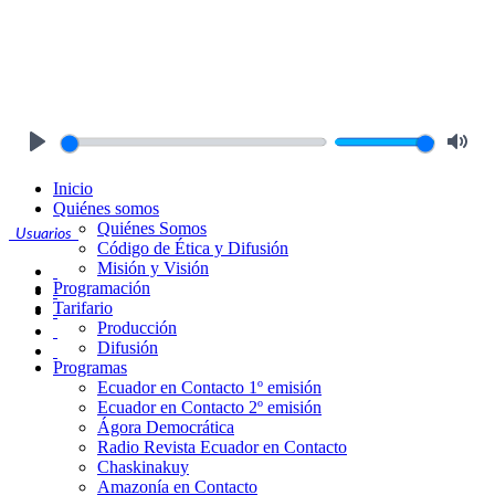
Play
Mute
Inicio
Quiénes somos
Quiénes Somos
Usuarios
Código de Ética y Difusión
Misión y Visión
Programación
Tarifario
Producción
Difusión
Programas
Ecuador en Contacto 1º emisión
Ecuador en Contacto 2º emisión
Ágora Democrática
Radio Revista Ecuador en Contacto
Chaskinakuy
Amazonía en Contacto