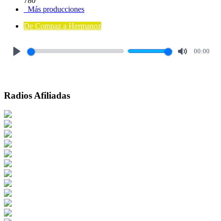
780
Más producciones
De Compaz a Hermanoz
00:00
Play
Mute
Radios Afiliadas