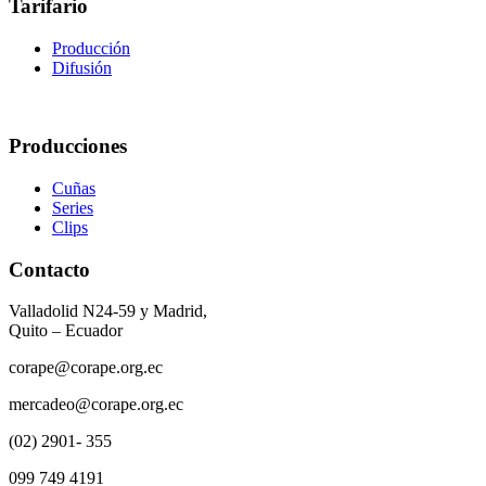
Tarifario
Producción
Difusión
Producciones
Cuñas
Series
Clips
Contacto
Valladolid N24-59 y Madrid,
Quito – Ecuador
corape@corape.org.ec
mercadeo@corape.org.ec
(02) 2901- 355
099 749 4191