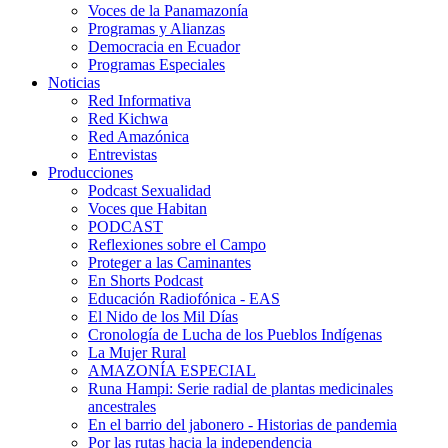
Voces de la Panamazonía
Programas y Alianzas
Democracia en Ecuador
Programas Especiales
Noticias
Red Informativa
Red Kichwa
Red Amazónica
Entrevistas
Producciones
Podcast Sexualidad
Voces que Habitan
PODCAST
Reflexiones sobre el Campo
Proteger a las Caminantes
En Shorts Podcast
Educación Radiofónica - EAS
El Nido de los Mil Días
Cronología de Lucha de los Pueblos Indígenas
La Mujer Rural
AMAZONÍA ESPECIAL
Runa Hampi: Serie radial de plantas medicinales
ancestrales
En el barrio del jabonero - Historias de pandemia
Por las rutas hacia la independencia